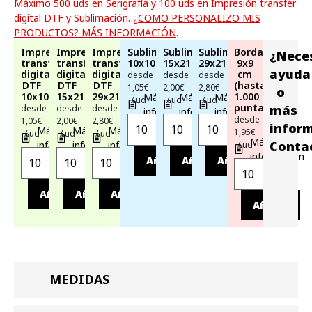
Máximo 500 uds en Serigrafía y 100 uds en Impresión transfer
digital DTF y Sublimación.
¿COMO PERSONALIZO MIS
PRODUCTOS? MÁS INFORMACIÓN
.
Impresión
Impresión
Impresión
Sublimación
Sublimación
Sublimación
Bordado
¿Nece
transfer
transfer
transfer
10x10cm
15x21cm
29x21cm
9x9
ayuda
digital
digital
digital
cm
desde
desde
desde
DTF
DTF
DTF
(hasta
1,05€
2,00€
2,80€
o
10x10cm
15x21cm
29x21cm
1.000
Más
Más
Más
/ ud
/ ud
/ ud
puntadas)
más
desde
desde
desde
información
información
información
desde
1,05€
2,00€
2,80€
infor
Más
Más
Más
1,95€
/ ud
/ ud
/ ud
Más
Conta
información
información
información
/ ud
información
Añadir
Añadir
Añadir
Añadir
Añadir
Añadir
Añadir
MEDIDAS