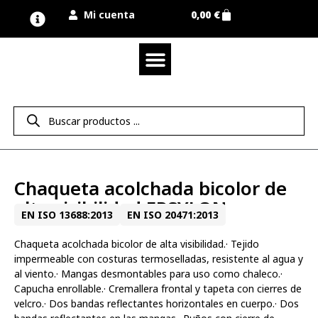
Mi cuenta
0,00
€
Quienes somos
Nuestra marca UNIMUR
Proyectos A MEDIDA
Nuestras tiendas
Vestuario laboral
Camisetas y polos
Colección sport
Equipos de protección EPI
Derecho de desistimiento
Chaqueta acolchada bicolor de
alta visibilidad EPSYLON
EN ISO 13688:2013
EN ISO 20471:2013
Chaqueta acolchada bicolor de alta visibilidad.· Tejido
impermeable con costuras termoselladas, resistente al agua y
al viento.· Mangas desmontables para uso como chaleco.·
Capucha enrollable.· Cremallera frontal y tapeta con cierres de
velcro.· Dos bandas reflectantes horizontales en cuerpo.· Dos