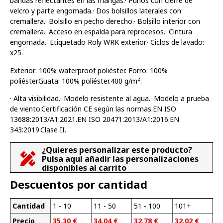
bandas reflectantes en las mangas.· Puños con cierre de
velcro y parte engomada.· Dos bolsillos laterales con
cremallera.· Bolsillo en pecho derecho.· Bolsillo interior con
cremallera.· Acceso en espalda para reprocesos.· Cintura
engomada.· Etiquetado Roly WRK exterior.· Ciclos de lavado:
x25.
Exterior: 100% waterproof poliéster. Forro: 100%
poliéster.Guata: 100% poliéster.400 g/m².
· Alta visibilidad.· Modelo resistente al agua.· Modelo a prueba
de viento.Certificación CE según las normas:EN ISO
13688:2013/A1:2021.EN ISO 20471:2013/A1:2016.EN
343:2019.Clase II.
¿Quieres personalizar este producto?
Pulsa aquí añadir las personalizaciones
disponibles al carrito
Descuentos por cantidad
Cantidad
1 - 10
11 - 50
51 - 100
101+
Precio
35,30
€
34,04
€
32,78
€
32,02
€