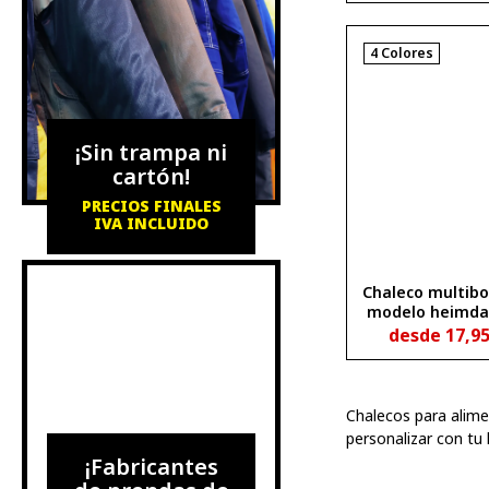
4 Colores
¡Sin trampa ni
cartón!
PRECIOS FINALES
IVA INCLUIDO
Chaleco multibol
modelo heimdal
gr
desde
17,9
Chalecos para alime
personalizar con tu 
¡Fabricantes