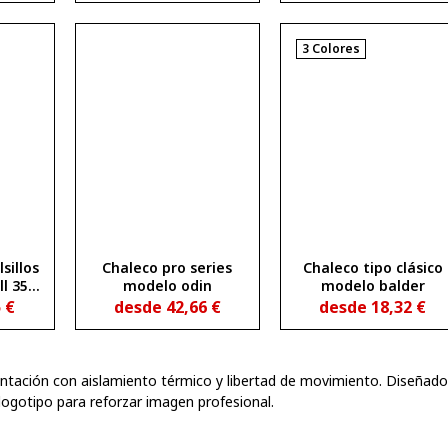
3 Colores
sillos
Chaleco pro series
Chaleco tipo clásico
l 350
modelo odin
modelo balder
5
€
desde
42,66
€
desde
18,32
€
ntación con aislamiento térmico y libertad de movimiento. Diseñad
logotipo para reforzar imagen profesional.