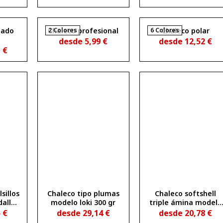
NZOR
hado
Chaleco profesional
2 Colores
6 Colores
Chaleco polar
desde
5,99
€
desde
12,52
€
1
€
sillos
Chaleco tipo plumas
Chaleco softshell
all
modelo loki 300 gr
triple ámina modelo
50 gr
lytir
5
€
desde
29,14
€
desde
20,78
€