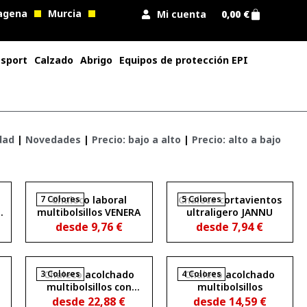
agena
Murcia
Mi cuenta
0,00
€
 sport
Calzado
Abrigo
Equipos de protección EPI
dad
|
Novedades
|
Precio: bajo a alto
|
Precio: alto a bajo
7 Colores
Chaleco laboral
Chaleco cortavientos
5 Colores
y
multibolsillos VENERA
ultraligero JANNU
desde
9,76
€
desde
7,94
€
3 Colores
Chaleco acolchado
4 Colores
Chaleco acolchado
multibolsillos con
multibolsillos
cintas
desde
22,88
€
desde
14,59
€