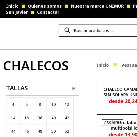
Inicio
Quienes somos
Nuestra marca UNIMUR
P
San Javier
Contactar
CHALECOS
■
Inicio
Vestuar
TALLAS
CHALECO CAMA
SIN SOLAPA UN
CLASSIC 3500
desde
20,2
4
6
8
10
12
14
16
38
40
42
7 Colores
Chaleco labo
multibolsill
44
46
48
50
52
acolchado con f
desde
13,9