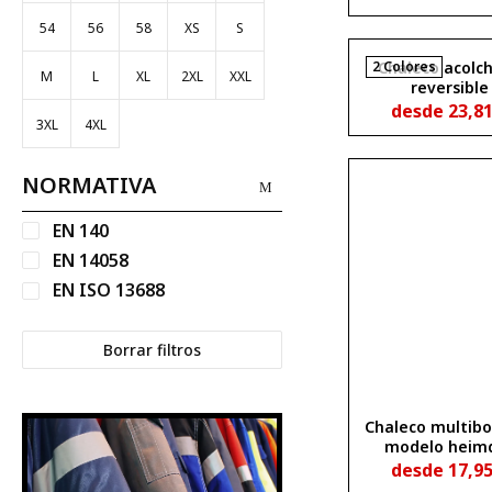
trasero ALMA
54
56
58
XS
S
2 Colores
Chaleco acolc
M
L
XL
2XL
XXL
reversible
desde
23,8
3XL
4XL
NORMATIVA
EN 140
EN 14058
EN ISO 13688
Borrar filtros
Chaleco multibol
modelo heimd
marino oscuro 3
desde
17,9