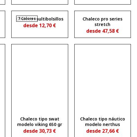
Chaleco multibolsillos
7 Colores
Chaleco pro series
stretch
desde
12,70
€
desde
47,58
€
Chaleco tipo swat
Chaleco tipo náutico
modelo viking 650 gr
modelo nerthus
desde
30,73
€
desde
27,66
€