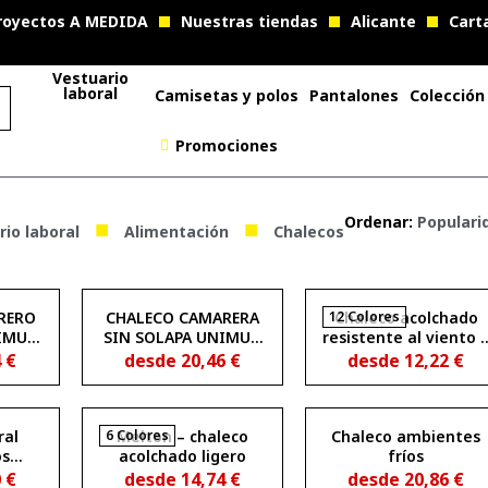
royectos A MEDIDA
Nuestras tiendas
Alicante
Cart
Vestuario
laboral
Camisetas y polos
Pantalones
Colección
Promociones
■
■
Ordenar:
Populari
io laboral
Alimentación
Chalecos
RERO
CHALECO CAMARERA
12 Colores
Chaleco acolchado
IMUR
SIN SOLAPA UNIMUR
resistente al viento 
200
CLASSIC 3500100
repelente al agua
4
€
desde
20,46
€
desde
12,22
€
OSLO
ral
6 Colores
Melton – chaleco
Chaleco ambientes
os
acolchado ligero
fríos
aldón
0
€
desde
14,74
€
desde
20,86
€