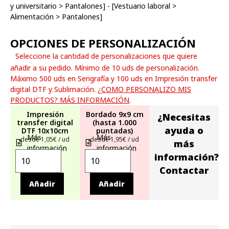
y universitario
>
Pantalones
] - [
Vestuario laboral
>
Alimentación
>
Pantalones
]
OPCIONES DE PERSONALIZACIÓN
Seleccione la cantidad de personalizaciones que quiere
añadir a su pedido. Mínimo de 10 uds de personalización.
Máximo 500 uds en Serigrafía y 100 uds en Impresión transfer
digital DTF y Sublimación.
¿COMO PERSONALIZO MIS
PRODUCTOS? MÁS INFORMACIÓN
.
Impresión
Bordado 9x9 cm
¿Necesitas
transfer digital
(hasta 1.000
ayuda o
DTF 10x10cm
puntadas)
Más
Más
desde 1,05€ / ud
desde 1,95€ / ud
más
información
información
información?
Contactar
Añadir
Añadir