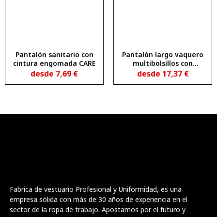
Pantalón sanitario con
Pantalón largo vaquero
cintura engomada CARE
multibolsillos con
costuras laterales
desde
7,69
€
desde
17,37
€
ligeramente
adelantadas RAPTOR
Fabrica de vestuario Profesional y Uniformidad, es una
empresa sólida con más de 30 años de experiencia en el
sector de la ropa de trabajo. Apostamos por el futuro y