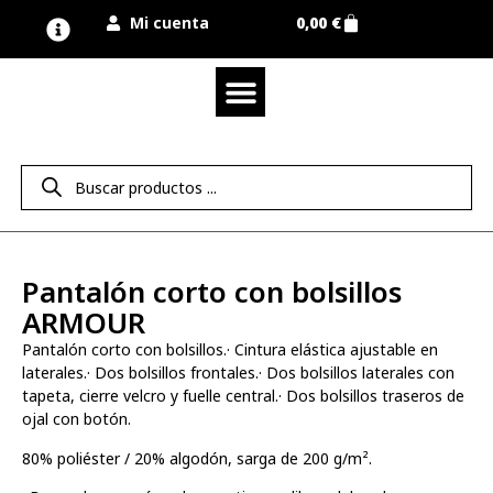
Mi cuenta
0,00
€
Quienes somos
Nuestra marca UNIMUR
Proyectos A MEDIDA
Nuestras tiendas
Vestuario laboral
Camisetas y polos
Colección sport
Equipos de protección EPI
Derecho de desistimiento
Pantalón corto con bolsillos
ARMOUR
Pantalón corto con bolsillos.· Cintura elástica ajustable en
laterales.· Dos bolsillos frontales.· Dos bolsillos laterales con
tapeta, cierre velcro y fuelle central.· Dos bolsillos traseros de
ojal con botón.
80% poliéster / 20% algodón, sarga de 200 g/m².