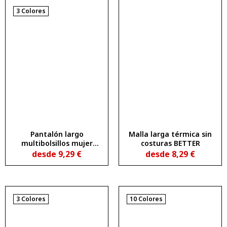
3 Colores
Pantalón largo
Malla larga térmica sin
multibolsillos mujer
costuras BETTER
DAILY WOMAN
desde
9,29
€
desde
8,29
€
3 Colores
10 Colores