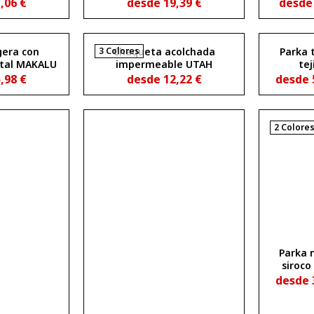
RICA WOMAN
elásticos AMERICA
transp
1,06
€
desde
19,39
€
desd
GLA
gera con
3 Colores
Chaqueta acolchada
Parka 
ntal MAKALU
impermeable UTAH
tej
oxford/s
5,98
€
desde
12,22
€
desde
tramont
g
2 Colore
Parka 
siroco
desde