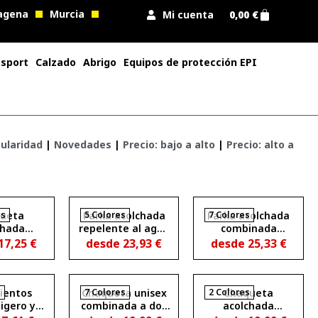
agena
Murcia
Mi cuenta
0,00
€
 sport
Calzado
Abrigo
Equipos de protección EPI
ularidad
|
Novedades
|
Precio: bajo a alto
|
Precio: alto a
es
ueta
Parka acolchada
5 Colores
Parka acolchada
7 Colores
chada
repelente al agua
combinada
e al agua
con capucha fija y
repelente al agua
17,25
€
desde
23,93
€
desde
25,33
€
tente al
visera NEPAL
con capucha fija y
FINLAND
visera TALLIN
s
ientos
Chaqueta unisex
7 Colores
2 Colores
Chaqueta
ligero y
combinada a dos
acolchada