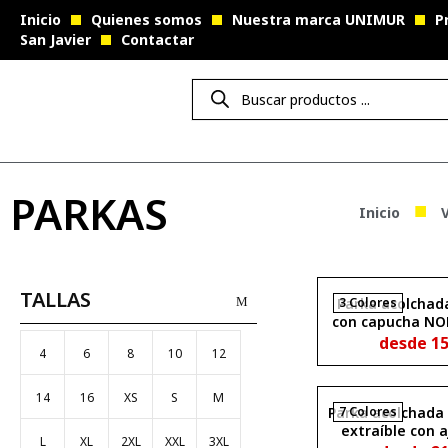
Inicio
Quienes somos
Nuestra marca UNIMUR
P
San Javier
Contactar
PARKAS
■
Inicio
V
TALLAS
Parka acolchad
3 Colores
con capucha N
desde
1
4
6
8
10
12
14
16
XS
S
M
Parka acolchada
7 Colores
extraíble con 
L
XL
2XL
XXL
3XL