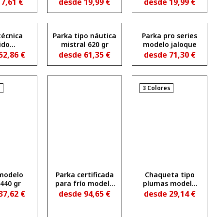
irable
colores
repelente al agua
e
7,61
€
desde
19,99
€
desde
19,99
€
SGOW
CALIFORNIA
SURGUT
técnica
Parka tipo náutica
Parka pro series
ido
mistral 620 gr
modelo jaloque
oftshell
52,86
€
desde
61,35
€
desde
71,30
€
ana 400
r
s
3 Colores
modelo
Parka certificada
Chaqueta tipo
 440 gr
para frío modelo
plumas modelo
boreas 700 gr
freya
37,62
€
desde
94,65
€
desde
29,14
€