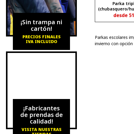
Parka trip
(chubasquero/hu
modelo galer
desde
5
¡Sin trampa ni
cartón!
PRECIOS FINALES
Parkas escolares imp
IVA INCLUIDO
invierno con opción 
¡Fabricantes
de prendas de
calidad!
VISITA NUESTRAS