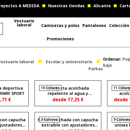
royectos A MEDIDA
Nuestras tiendas
Alicante
Cart
Vestuario
laboral
Camisetas y polos
Pantalones
Colección
Promociones
■
■
Ordenar:
Pop
estuario laboral
Escolar y universitario
bajo
Parkas
a deportiva
10 Colores
Chaqueta acolchada
11 Color
Chaq
ORWAY SPORT
repelente al agua y
acol
resistente al viento FINLAND
repelent
5,71
€
desde
17,25
€
desde
WOMAN
y resis
viento 
 con capucha
Parka acolchada con capucha
7 Colores
9 Colore
Cortav
ajustadores
extraíble con ajustadores
unisex 