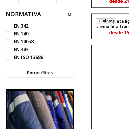
elásticos AME
desde
2
NORMATIVA
3 Colores
Chaqueta li
EN 342
cremallera fro
desde
1
EN 140
EN 14058
EN 343
EN ISO 13688
Borrar filtros