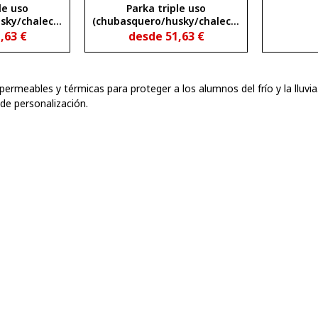
le uso
Parka triple uso
sky/chaleco)
(chubasquero/husky/chaleco)
na 440 gr
modelo galerna
1,63
€
desde
51,63
€
ermeables y térmicas para proteger a los alumnos del frío y la lluvia.
de personalización.