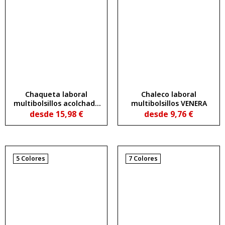
Chaqueta laboral
Chaleco laboral
multibolsillos acolchado
multibolsillos VENERA
con faldón trasero
desde
15,98
€
desde
9,76
€
ARMADA
5 Colores
7 Colores