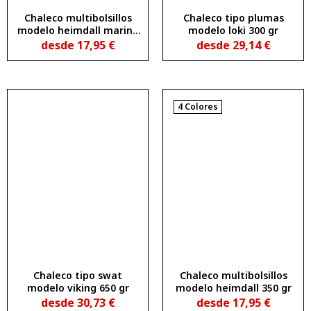
Chaleco multibolsillos
Chaleco tipo plumas
modelo heimdall marino
modelo loki 300 gr
oscuro 350 gr
desde
17,95
€
desde
29,14
€
4 Colores
Chaleco tipo swat
Chaleco multibolsillos
modelo viking 650 gr
modelo heimdall 350 gr
desde
30,73
€
desde
17,95
€