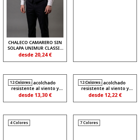
CHALECO CAMARERO SIN
SOLAPA UNIMUR CLASSIC
3500200
desde
20,24
€
12 Colores
Chaleco acolchado
12 Colores
Chaleco acolchado
resistente al viento y
resistente al viento y
repelente al agua OSLO
repelente al agua OSLO
desde
13,30
€
desde
12,22
€
WOMAN
4 Colores
7 Colores