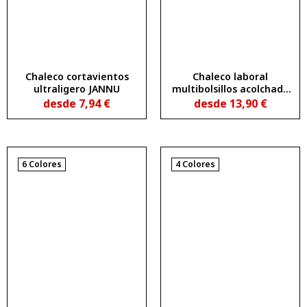
Chaleco cortavientos
Chaleco laboral
ultraligero JANNU
multibolsillos acolchado
con faldón trasero
desde
7,94
€
desde
13,90
€
ALMANZOR
6 Colores
4 Colores