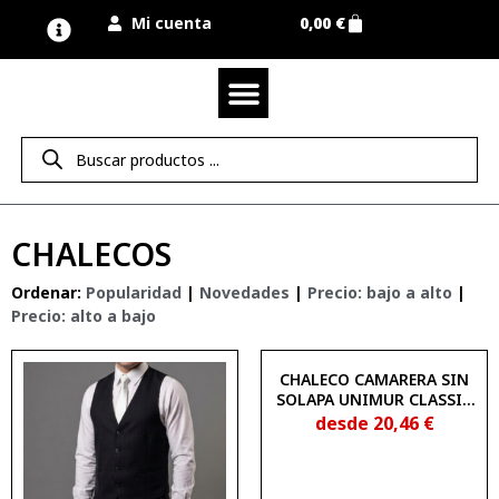
Mi cuenta
0,00
€
Quienes somos
Nuestra marca UNIMUR
Proyectos A MEDIDA
Nuestras tiendas
Vestuario laboral
Camisetas y polos
Colección sport
Equipos de protección EPI
Derecho de desistimiento
CHALECOS
Ordenar:
Popularidad
|
Novedades
|
Precio: bajo a alto
|
Precio: alto a bajo
CHALECO CAMARERA SIN
SOLAPA UNIMUR CLASSIC
3500100
desde
20,46
€