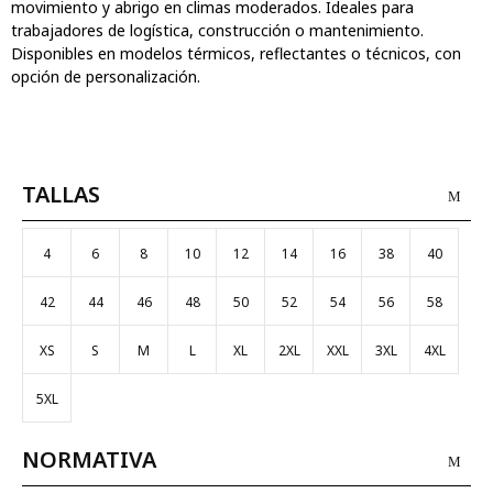
movimiento y abrigo en climas moderados. Ideales para
trabajadores de logística, construcción o mantenimiento.
Disponibles en modelos térmicos, reflectantes o técnicos, con
opción de personalización.
TALLAS
4
6
8
10
12
14
16
38
40
42
44
46
48
50
52
54
56
58
XS
S
M
L
XL
2XL
XXL
3XL
4XL
5XL
NORMATIVA