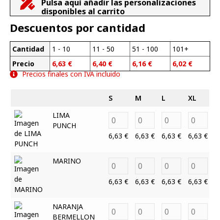
Pulsa aquí añadir las personalizaciones
disponibles al carrito
Descuentos por cantidad
Cantidad
1 - 10
11 - 50
51 - 100
101+
Precio
6,63
€
6,40
€
6,16
€
6,02
€
Precios finales con IVA incluido
S
M
L
XL
2
LIMA
PUNCH
6,63
€
6,63
€
6,63
€
6,63
€
6
MARINO
6,63
€
6,63
€
6,63
€
6,63
€
6
NARANJA
BERMELLON