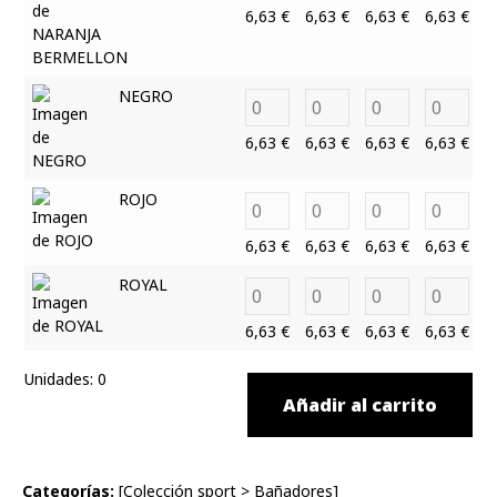
6,63
€
6,63
€
6,63
€
6,63
€
6
NEGRO
6,63
€
6,63
€
6,63
€
6,63
€
6
ROJO
6,63
€
6,63
€
6,63
€
6,63
€
6
ROYAL
6,63
€
6,63
€
6,63
€
6,63
€
6
Unidades
:
0
Añadir al carrito
Categorías:
[
Colección sport
>
Bañadores
]