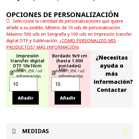
OPCIONES DE PERSONALIZACIÓN
Seleccione la cantidad de personalizaciones que quiere
añadir a su pedido. Mínimo de 10 uds de personalización.
Máximo 500 uds en Serigrafía y 100 uds en Impresión transfer
digital DTF y Sublimación.
¿COMO PERSONALIZO MIS
PRODUCTOS? MÁS INFORMACIÓN
.
Impresión
Bordado 9x9 cm
¿Necesitas
transfer digital
(hasta 1.000
ayuda o
DTF 10x10cm
puntadas)
Más
Más
desde 1,05€ / ud
desde 1,95€ / ud
más
información
información
información?
Contactar
Añadir
Añadir
MEDIDAS