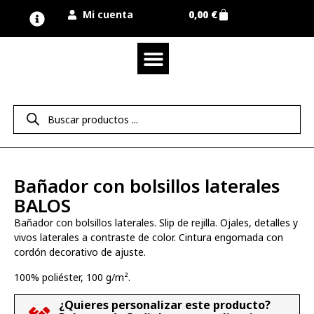
Mi cuenta
0,00
€
Quienes somos
Nuestra marca UNIMUR
Proyectos A MEDIDA
Nuestras tiendas
Vestuario laboral
Camisetas y polos
Colección sport
Equipos de protección EPI
Derecho de desistimiento
Bañador con bolsillos laterales
BALOS
Bañador con bolsillos laterales. Slip de rejilla. Ojales, detalles y
vivos laterales a contraste de color. Cintura engomada con
cordón decorativo de ajuste.
100% poliéster, 100 g/m².
¿Quieres personalizar este producto?