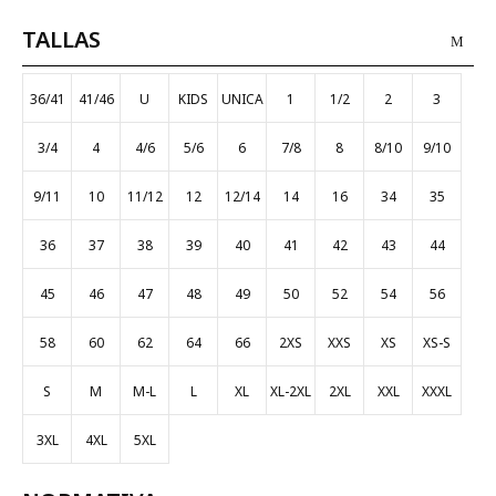
TALLAS
36/41
41/46
U
KIDS
UNICA
1
1/2
2
3
3/4
4
4/6
5/6
6
7/8
8
8/10
9/10
9/11
10
11/12
12
12/14
14
16
34
35
36
37
38
39
40
41
42
43
44
45
46
47
48
49
50
52
54
56
58
60
62
64
66
2XS
XXS
XS
XS-S
S
M
M-L
L
XL
XL-2XL
2XL
XXL
XXXL
3XL
4XL
5XL