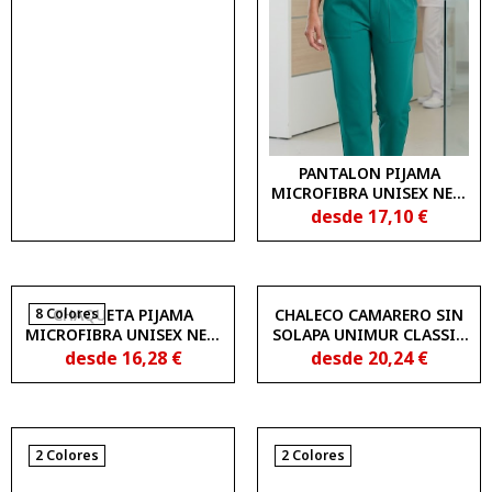
PANTALON PIJAMA
MICROFIBRA UNISEX NEW
WAVE UNIMUR COLORS
desde
17,10
€
1822204
8 Colores
CHAQUETA PIJAMA
CHALECO CAMARERO SIN
MICROFIBRA UNISEX NEW
SOLAPA UNIMUR CLASSIC
WAVE UNIMUR COLORS
3500200
desde
16,28
€
desde
20,24
€
1833160
2 Colores
2 Colores