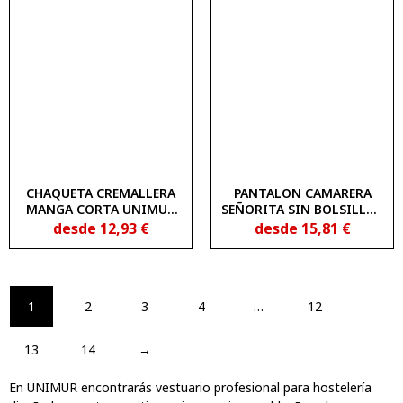
CHAQUETA CREMALLERA
PANTALON CAMARERA
MANGA CORTA UNIMUR
SEÑORITA SIN BOLSILLOS
COLORS 1850201
UNIMUR 1530110
desde
12,93
€
desde
15,81
€
1
2
3
4
…
12
13
14
→
En UNIMUR encontrarás vestuario profesional para hostelería