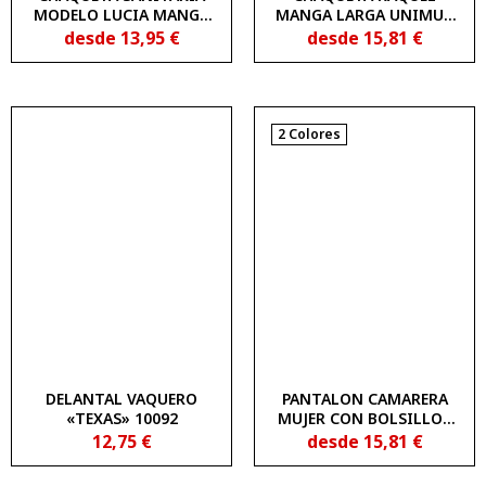
MODELO LUCIA MANGA
MANGA LARGA UNIMUR
CORTA 1832202
COLORS 1837202
desde
13,95
€
desde
15,81
€
2 Colores
DELANTAL VAQUERO
PANTALON CAMARERA
«TEXAS» 10092
MUJER CON BOLSILLOS
UNIMUR 1530113
12,75
€
desde
15,81
€