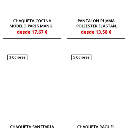
CHAQUETA COCINA
PANTALON PIJAMA
MODELO PARIS MANGA
POLIESTER ELASTAN
LARGA UNIMUR COLORS
UNIMUR 1822220
desde
17,67
€
desde
13,58
€
2902405
3 Colores
5 Colores
CHAQUETA SANITARIA
CHAQUETA RAQUEL