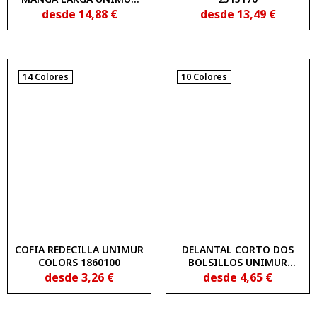
COLORS 1838202
desde
14,88
€
desde
13,49
€
14 Colores
10 Colores
COFIA REDECILLA UNIMUR
DELANTAL CORTO DOS
COLORS 1860100
BOLSILLOS UNIMUR
COLORS 1335260
desde
3,26
€
desde
4,65
€