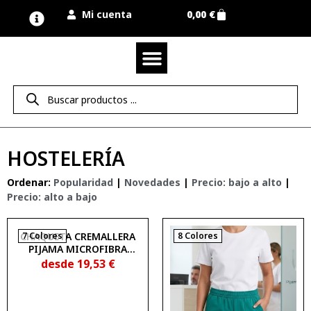
Mi cuenta
0,00
€
Quienes somos
Nuestra marca UNIMUR
Proyectos A MEDIDA
Nuestras tiendas
Vestuario laboral
Camisetas y polos
Colección sport
Equipos de protección EPI
Derecho de desistimiento
HOSTELERÍA
Ordenar:
Popularidad
|
Novedades
|
Precio: bajo a alto
|
Precio: alto a bajo
CHAQUETA CREMALLERA
7 Colores
8 Colores
PIJAMA MICROFIBRA
MUJER NEW WAVE UNIMUR
desde
19,53
€
COLORS 1835150