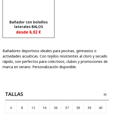
Bañador con bolsillos
laterales BALOS
desde
6,02
€
Bañadores deportivos ideales para piscinas, gimnasios o
actividades acuáticas. Con tejidos resistentes al cloro y secado
rápido, son perfectos para colectivos, clubes y promociones de
marca en verano. Personalización disponible.
TALLAS
4
8
12
16
36
37
38
39
40