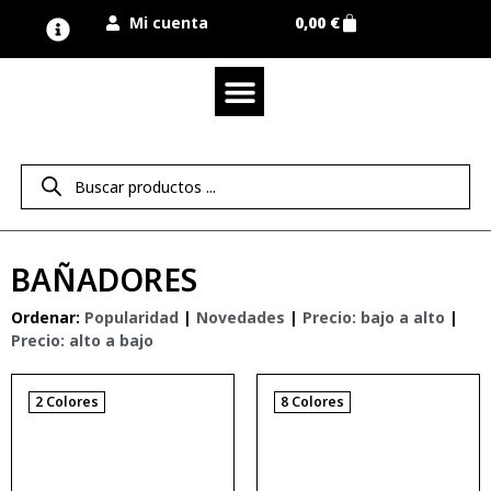
Mi cuenta
0,00
€
Quienes somos
Nuestra marca UNIMUR
Proyectos A MEDIDA
Nuestras tiendas
Vestuario laboral
Camisetas y polos
Colección sport
Equipos de protección EPI
Derecho de desistimiento
BAÑADORES
Ordenar:
Popularidad
|
Novedades
|
Precio: bajo a alto
|
Precio: alto a bajo
2 Colores
8 Colores