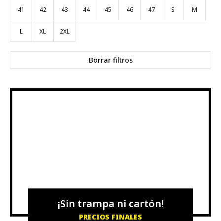
41
42
43
44
45
46
47
S
M
L
XL
2XL
Borrar filtros
¡Sin trampa ni cartón!
PRECIOS FINALES