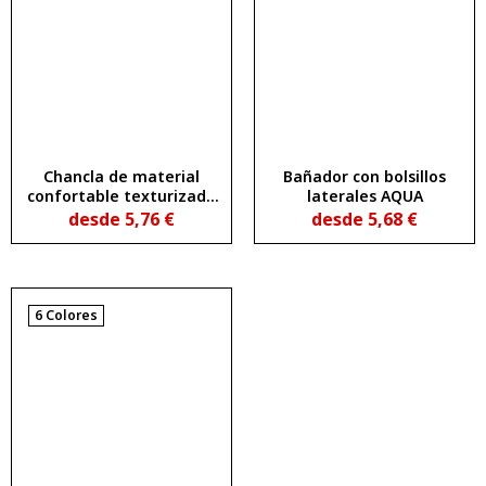
Chancla de material
Bañador con bolsillos
confortable texturizado
laterales AQUA
en una sola pieza PHELPS
desde
5,76
€
desde
5,68
€
6 Colores