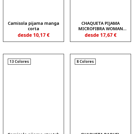
Camisola pijama manga
CHAQUETA PIJAMA
corta
MICROFIBRA WOMAN
NEW WAVE UNIMUR
desde
10,17
€
desde
17,67
€
COLORS 1834150
13 Colores
8 Colores