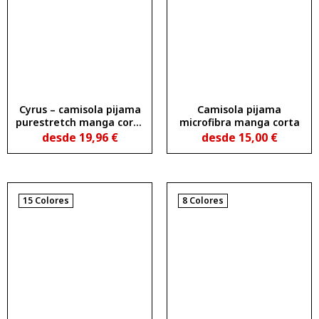
Cyrus – camisola pijama
Camisola pijama
purestretch manga corta
microfibra manga corta
unisex essential
desde
19,96
€
desde
15,00
€
15 Colores
8 Colores