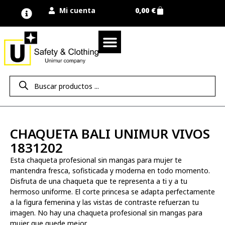
Mi cuenta
0,00
€
Quienes somos
Nuestra marca UNIMUR
Proyectos A MEDIDA
Nuestras tiendas
Vestuario laboral
Camisetas y polos
Colección sport
Equipos de protección EPI
Derecho de desistimiento
CHAQUETA BALI UNIMUR VIVOS
1831202
Esta chaqueta profesional sin mangas para mujer te
mantendra fresca, sofisticada y moderna en todo momento.
Disfruta de una chaqueta que te representa a ti y a tu
hermoso uniforme. El corte princesa se adapta perfectamente
a la figura femenina y las vistas de contraste refuerzan tu
imagen. No hay una chaqueta profesional sin mangas para
mujer que quede mejor.