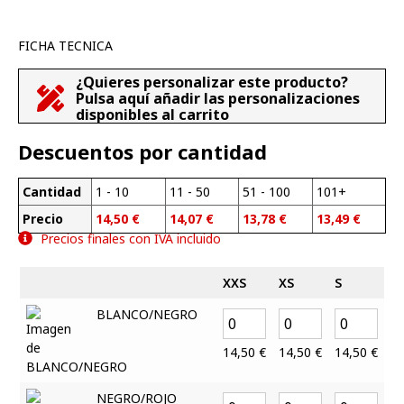
FICHA TECNICA
¿Quieres personalizar este producto?
Pulsa aquí añadir las personalizaciones
disponibles al carrito
Descuentos por cantidad
Cantidad
1 - 10
11 - 50
51 - 100
101+
Precio
14,50
€
14,07
€
13,78
€
13,49
€
Precios finales con IVA incluido
XXS
XS
S
M
BLANCO/NEGRO
14,50
€
14,50
€
14,50
€
1
NEGRO/ROJO