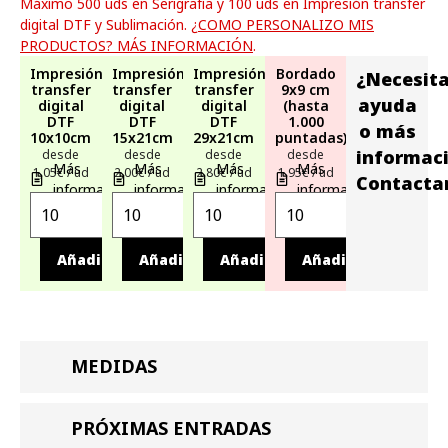
Máximo 500 uds en Serigrafía y 100 uds en Impresión transfer
digital DTF y Sublimación.
¿COMO PERSONALIZO MIS
PRODUCTOS? MÁS INFORMACIÓN
.
Impresión
Impresión
Impresión
Bordado
¿Necesit
transfer
transfer
transfer
9x9 cm
ayuda
digital
digital
digital
(hasta
DTF
DTF
DTF
1.000
o más
10x10cm
15x21cm
29x21cm
puntadas)
informac
desde
desde
desde
desde
Más
Más
Más
Más
1,05€ / ud
2,00€ / ud
2,80€ / ud
1,95€ / ud
Contacta
información
información
información
información
Añadir
Añadir
Añadir
Añadir
MEDIDAS
PRÓXIMAS ENTRADAS