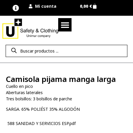
Mi cuenta
0,00
€
Quienes somos
Nuestra marca UNIMUR
Proyectos A MEDIDA
Nuestras tiendas
Vestuario laboral
Camisetas y polos
Colección sport
Equipos de protección EPI
Derecho de desistimiento
Camisola pijama manga larga
Cuello en pico
Aberturas laterales
Tres bolsillos: 3 bolsillos de parche
SARGA. 65% POLIÉST 35% ALGODÓN
588 SANIDAD Y SERVICIOS ESP.pdf