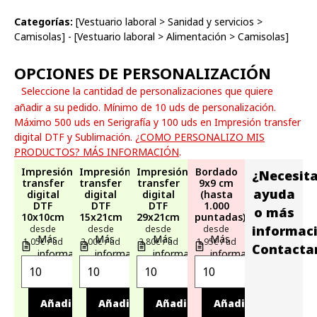
Categorías:
[
Vestuario laboral
>
Sanidad y servicios
>
Camisolas
] - [
Vestuario laboral
>
Alimentación
>
Camisolas
]
OPCIONES DE PERSONALIZACIÓN
Seleccione la cantidad de personalizaciones que quiere
añadir a su pedido. Mínimo de 10 uds de personalización.
Máximo 500 uds en Serigrafía y 100 uds en Impresión transfer
digital DTF y Sublimación.
¿COMO PERSONALIZO MIS
PRODUCTOS? MÁS INFORMACIÓN
.
Impresión
Impresión
Impresión
Bordado
¿Necesit
transfer
transfer
transfer
9x9 cm
ayuda
digital
digital
digital
(hasta
DTF
DTF
DTF
1.000
o más
10x10cm
15x21cm
29x21cm
puntadas)
informac
desde
desde
desde
desde
Más
Más
Más
Más
1,05€ / ud
2,00€ / ud
2,80€ / ud
1,95€ / ud
Contacta
información
información
información
información
Añadir
Añadir
Añadir
Añadir