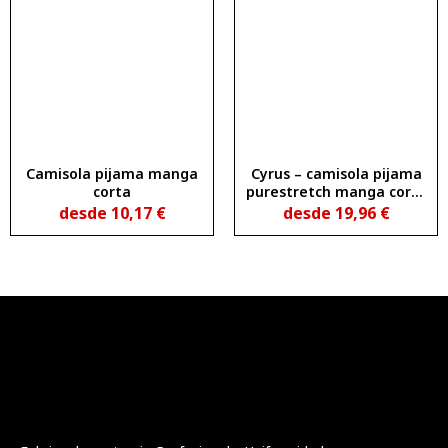
Camisola pijama manga
Cyrus – camisola pijama
corta
purestretch manga corta
unisex essential
desde
10,17
€
desde
19,96
€