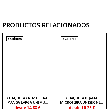
PRODUCTOS RELACIONADOS
5 Colores
8 Colores
CHAQUETA CREMALLERA
CHAQUETA PIJAMA
MANGA LARGA UNIMUR
MICROFIBRA UNISEX NEW
COLORS 1838202
WAVE UNIMUR COLORS
desde
14,88
€
desde
16,28
€