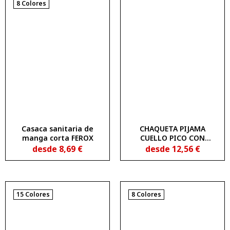
8 Colores
Casaca sanitaria de
CHAQUETA PIJAMA
manga corta FEROX
CUELLO PICO CON
BOTONES ITURRY
desde
8,69
€
desde
12,56
€
1835202
15 Colores
8 Colores