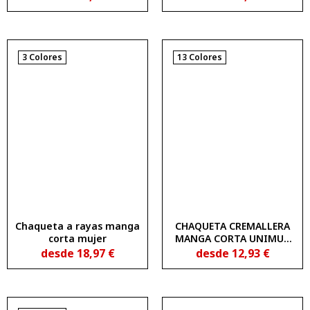
1833160
3 Colores
13 Colores
Chaqueta a rayas manga
CHAQUETA CREMALLERA
corta mujer
MANGA CORTA UNIMUR
COLORS 1850201
desde
18,97
€
desde
12,93
€