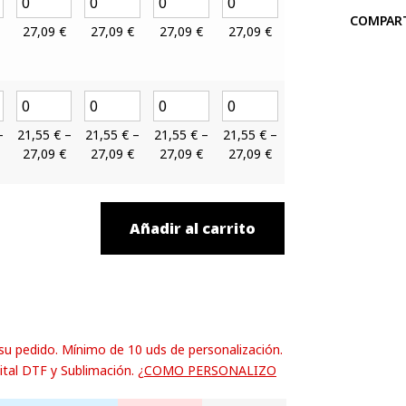
COMPAR
27,09
€
27,09
€
27,09
€
27,09
€
–
21,55
€
–
21,55
€
–
21,55
€
–
21,55
€
–
27,09
€
27,09
€
27,09
€
27,09
€
Añadir al carrito
 su pedido. Mínimo de 10 uds de personalización.
ital DTF y Sublimación.
¿COMO PERSONALIZO