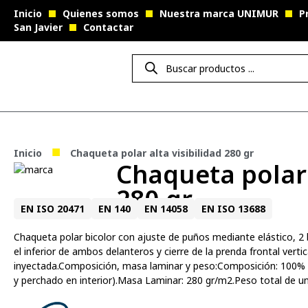
Inicio
Quienes somos
Nuestra marca UNIMUR
P
San Javier
Contactar
■
Inicio
Chaqueta polar alta visibilidad 280 gr
Chaqueta polar 
280 gr
EN ISO 20471
EN 140
EN 14058
EN ISO 13688
Chaqueta polar bicolor con ajuste de puños mediante elástico, 2 b
el inferior de ambos delanteros y cierre de la prenda frontal verti
inyectada.Composición, masa laminar y peso:Composición: 100% P
y perchado en interior).Masa Laminar: 280 gr/m2.Peso total de una