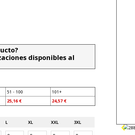
ducto?
zaciones disponibles al
51 - 100
101+
25,16
€
24,57
€
L
XL
XXL
3XL