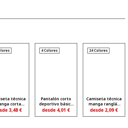
olores
4 Colores
24 Colores
seta técnica
Pantalón corto
Camiseta técnica
nga corta
deportivo básico
manga ranglán
anspirable
punto liso SPORT
entallada
sde
3,48
€
desde
4,01
€
desde
2,09
€
SLAM
transpirable
BAHRAIN WOMAN