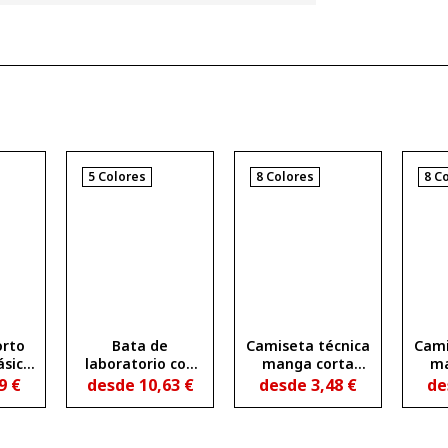
5 Colores
8 Colores
8 C
orto
Bata de
Camiseta técnica
Cami
ásico
laboratorio con
manga corta
ma
o
solapa de mujer
entallada
tr
69
€
desde
10,63
€
desde
3,48
€
de
PIRO
VACCINE WOMAN
transpirable
SLAM WOMAN