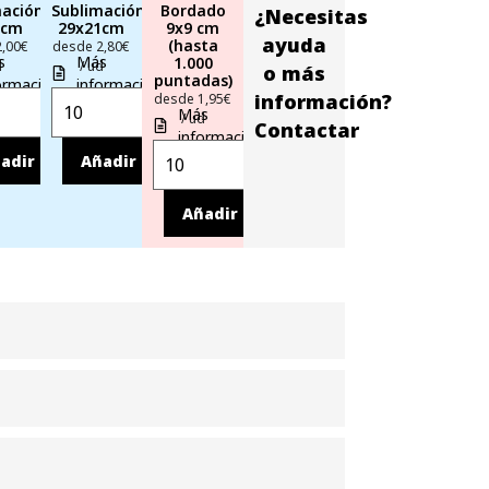
mación
Sublimación
Bordado
¿Necesitas
1cm
29x21cm
9x9 cm
ayuda
(hasta
2,00€
desde 2,80€
s
Más
1.000
d
/ ud
o más
puntadas)
ormación
información
información?
desde 1,95€
Más
/ ud
Contactar
información
adir
Añadir
Añadir