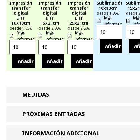
Impresión
Impresión
Impresión
Sublimación
Subli
transfer
transfer
transfer
10x10cm
15x2
digital
digital
digital
desde 1,05€
desde 
Más
Má
DTF
DTF
DTF
/ ud
/ u
10x10cm
15x21cm
29x21cm
información
inf
desde 1,05€
desde 2,00€
desde 2,80€
Más
Más
Más
/ ud
/ ud
/ ud
información
información
información
Añadir
Añ
Añadir
Añadir
Añadir
MEDIDAS
PRÓXIMAS ENTRADAS
INFORMACIÓN ADICIONAL