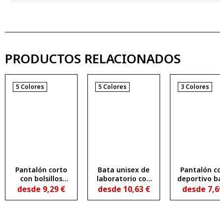
PRODUCTOS RELACIONADOS
5 Colores
5 Colores
3 Colores
Pantalón corto
Bata unisex de
Pantalón c
con bolsillos
laboratorio con
deportivo b
ARMOUR
solapa VACCINE
felpa n
desde
9,29
€
desde
10,63
€
desde
7,
perchada S