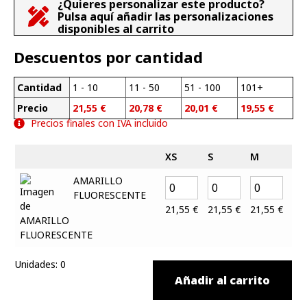
¿Quieres personalizar este producto?
Pulsa aquí añadir las personalizaciones
disponibles al carrito
Descuentos por cantidad
Cantidad
1 - 10
11 - 50
51 - 100
101+
Precio
21,55
€
20,78
€
20,01
€
19,55
€
Precios finales con IVA incluido
XS
S
M
L
AMARILLO
FLUORESCENTE
21,55
€
21,55
€
21,55
€
21
Unidades
:
0
Añadir al carrito