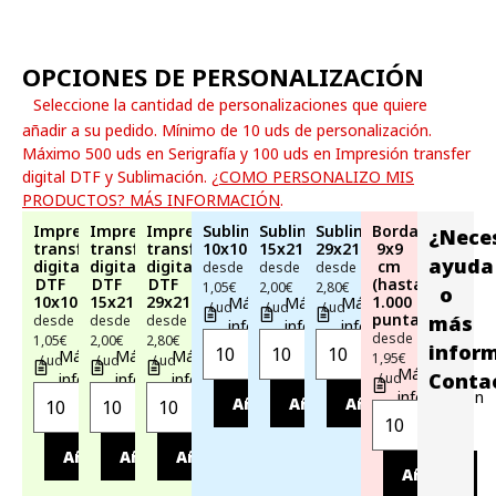
OPCIONES DE PERSONALIZACIÓN
Seleccione la cantidad de personalizaciones que quiere
añadir a su pedido. Mínimo de 10 uds de personalización.
Máximo 500 uds en Serigrafía y 100 uds en Impresión transfer
digital DTF y Sublimación.
¿COMO PERSONALIZO MIS
PRODUCTOS? MÁS INFORMACIÓN
.
Impresión
Impresión
Impresión
Sublimación
Sublimación
Sublimación
Bordado
¿Nece
transfer
transfer
transfer
10x10cm
15x21cm
29x21cm
9x9
ayuda
digital
digital
digital
cm
desde
desde
desde
DTF
DTF
DTF
(hasta
1,05€
2,00€
2,80€
o
10x10cm
15x21cm
29x21cm
1.000
Más
Más
Más
/ ud
/ ud
/ ud
puntadas)
más
desde
desde
desde
información
información
información
desde
1,05€
2,00€
2,80€
infor
Más
Más
Más
1,95€
/ ud
/ ud
/ ud
Más
Conta
información
información
información
/ ud
información
Añadir
Añadir
Añadir
Añadir
Añadir
Añadir
Añadir