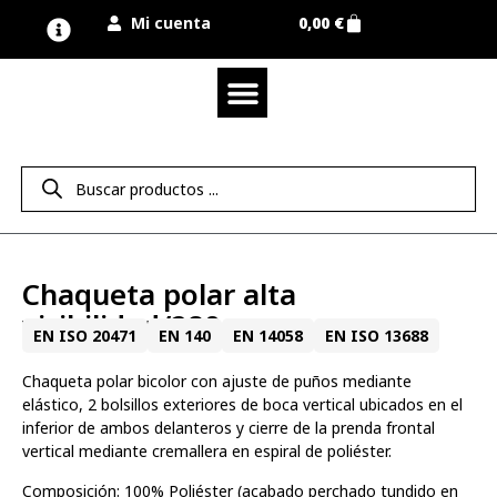
Mi cuenta
0,00
€
Quienes somos
Nuestra marca UNIMUR
Proyectos A MEDIDA
Nuestras tiendas
Vestuario laboral
Camisetas y polos
Colección sport
Equipos de protección EPI
Derecho de desistimiento
Chaqueta polar alta
visibilidad/280 gr
EN ISO 20471
EN 140
EN 14058
EN ISO 13688
Chaqueta polar bicolor con ajuste de puños mediante
elástico, 2 bolsillos exteriores de boca vertical ubicados en el
inferior de ambos delanteros y cierre de la prenda frontal
vertical mediante cremallera en espiral de poliéster.
Composición: 100% Poliéster (acabado perchado tundido en