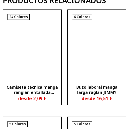
PRODUCTOS RELACIONADOS
24 Colores
6 Colores
Camiseta técnica manga
Buzo laboral manga
ranglán entallada
larga raglán JIMMY
transpirable BAHRAIN
desde
2,09
€
desde
16,51
€
WOMAN
5 Colores
5 Colores