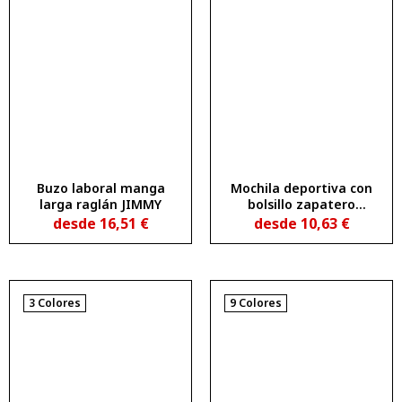
Buzo laboral manga
Mochila deportiva con
larga raglán JIMMY
bolsillo zapatero
acolchado FALCO
desde
16,51
€
desde
10,63
€
3 Colores
9 Colores