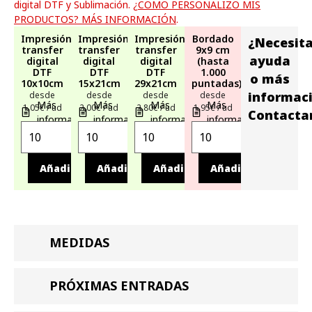
digital DTF y Sublimación.
¿COMO PERSONALIZO MIS
PRODUCTOS? MÁS INFORMACIÓN
.
Impresión
Impresión
Impresión
Bordado
¿Necesit
transfer
transfer
transfer
9x9 cm
ayuda
digital
digital
digital
(hasta
DTF
DTF
DTF
1.000
o más
10x10cm
15x21cm
29x21cm
puntadas)
informac
desde
desde
desde
desde
Más
Más
Más
Más
1,05€ / ud
2,00€ / ud
2,80€ / ud
1,95€ / ud
Contacta
información
información
información
información
Añadir
Añadir
Añadir
Añadir
MEDIDAS
PRÓXIMAS ENTRADAS