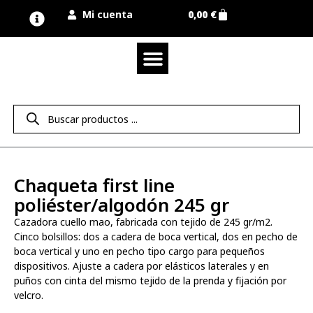
Mi cuenta
0,00
€
Quienes somos
Nuestra marca UNIMUR
Proyectos A MEDIDA
Nuestras tiendas
Vestuario laboral
Camisetas y polos
Colección sport
Equipos de protección EPI
Derecho de desistimiento
Chaqueta first line
poliéster/algodón 245 gr
Cazadora cuello mao, fabricada con tejido de 245 gr/m2.
Cinco bolsillos: dos a cadera de boca vertical, dos en pecho de
boca vertical y uno en pecho tipo cargo para pequeños
dispositivos. Ajuste a cadera por elásticos laterales y en
puños con cinta del mismo tejido de la prenda y fijación por
velcro.