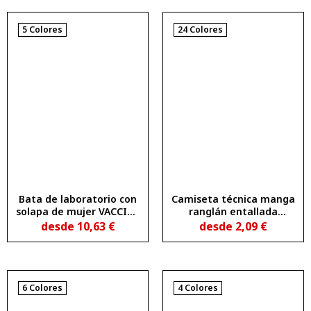
5 Colores
24 Colores
Bata de laboratorio con
Camiseta técnica manga
solapa de mujer VACCINE
ranglán entallada
WOMAN
transpirable BAHRAIN
desde
10,63
€
desde
2,09
€
WOMAN
6 Colores
4 Colores