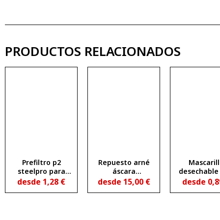
PRODUCTOS RELACIONADOS
Prefiltro p2
Repuesto arné
Mascaril
steelpro para
áscara
desechable 
filtros 2288-fa1 y
andromeda
con válvul
desde
1,28
€
desde
15,00
€
desde
0,
288-fc
exhalaci