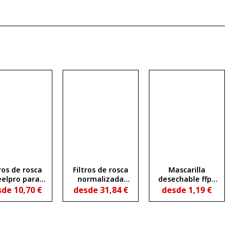
tros de rosca
Filtros de rosca
Mascarilla
eelpro para
normalizada
desechable ffp2
dia áscara
steelpro para
con válvula de
sde
10,70
€
desde
31,84
€
desde
1,19
€
th (abek1p3)
áscara completa
exhalación y
andromeda
carbón activo
(abek2)