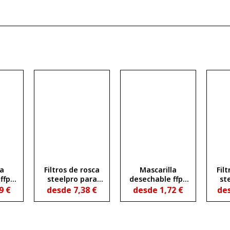
la
Filtros de rosca
Mascarilla
Fil
ffp2
steelpro para
desechable ffp3
st
a de
media áscara
con válvula de
me
89
€
desde
7,38
€
desde
1,72
€
de
ón
breath (a1p3)
exhalación
brea