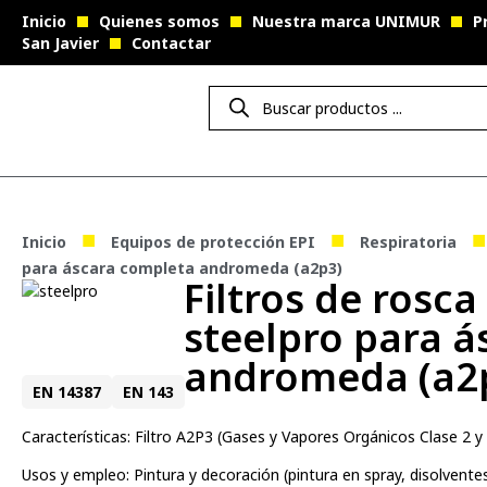
Inicio
Quienes somos
Nuestra marca UNIMUR
P
San Javier
Contactar
■
■
■
Inicio
Equipos de protección EPI
Respiratoria
para áscara completa andromeda (a2p3)
Filtros de rosc
steelpro para 
andromeda (a2
EN 14387
EN 143
Características: Filtro A2P3 (Gases y Vapores Orgánicos Clase 2 y 
Usos y empleo: Pintura y decoración (pintura en spray, disolventes,