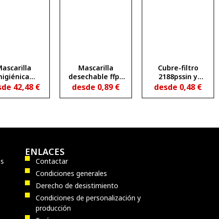
ascarilla
Mascarilla
Cubre-filtro
higiénica
desechable ffp2
2188pssin y
esechable
con válvula de
2188pscsin
sde
42,48
€
desde
0,89
€
desde
0,48
€
exhalación
ENLACES
os
Contactar
Condiciones generales
Derecho de desistimiento
Condiciones de personalización y
producción