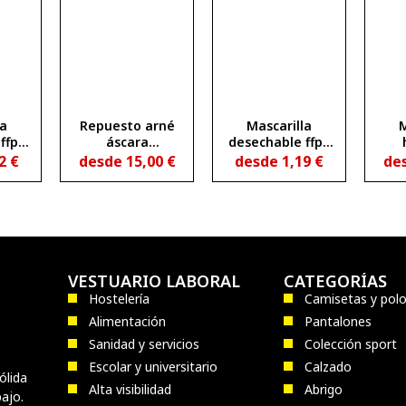
la
Repuesto arné
Mascarilla
M
ffp3
áscara
desechable ffp2
a de
andromeda
con válvula de
d
72
€
desde
15,00
€
desde
1,19
€
de
ón
exhalación y
carbón activo
VESTUARIO LABORAL
CATEGORÍAS
Hostelería
Camisetas y pol
Alimentación
Pantalones
Sanidad y servicios
Colección sport
Escolar y universitario
Calzado
ólida
Alta visibilidad
Abrigo
ajo.