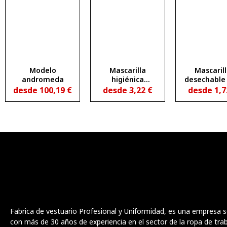
Modelo
Mascarilla
Mascaril
andromeda
higiénica
desechable 
reutilizable
con válvul
desde
100,19
€
desde
3,22
€
desde
1,
junior
exhalaci
Fabrica de vestuario Profesional y Uniformidad, es una empresa s
con más de 30 años de experiencia en el sector de la ropa de trab