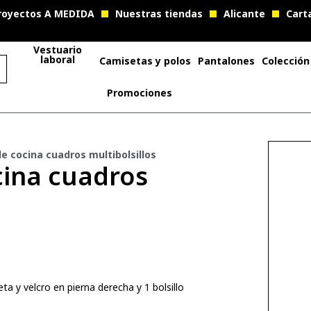
royectos A MEDIDA
Nuestras tiendas
Alicante
Cart
Vestuario
laboral
Camisetas y polos
Pantalones
Colección
Promociones
e cocina cuadros multibolsillos
cina cuadros
eta y velcro en pierna derecha y 1 bolsillo