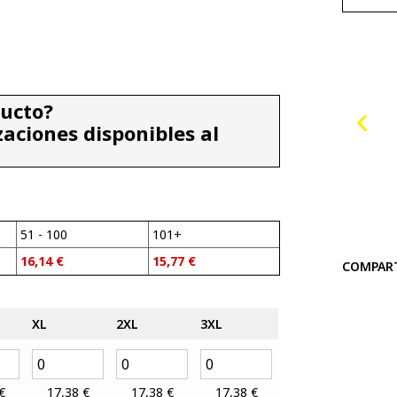
ducto?
zaciones disponibles al
51 - 100
101+
16,14
€
15,77
€
COMPAR
XL
2XL
3XL
€
17,38
€
17,38
€
17,38
€