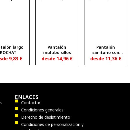
talón largo
Pantalón
Pantalón
ROCHAT
multibolsillos
sanitario con
cintura
sde
9,83
€
desde
14,96
€
desde
11,36
€
engomada FIBER
ENLACES
os
Contactar
Condiciones generales
Derecho de desistimiento
Condiciones de personalización y