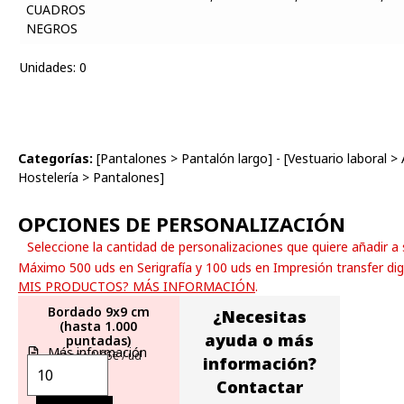
Unidades
:
0
Categorías:
[
Pantalones
>
Pantalón largo
] - [
Vestuario laboral
>
Hostelería
>
Pantalones
]
OPCIONES DE PERSONALIZACIÓN
Seleccione la cantidad de personalizaciones que quiere añadir a
Máximo 500 uds en Serigrafía y 100 uds en Impresión transfer dig
MIS PRODUCTOS? MÁS INFORMACIÓN
.
Bordado 9x9 cm
¿Necesitas
(hasta 1.000
ayuda o más
puntadas)
Más información
desde 1,95€ / ud
información?
Contactar