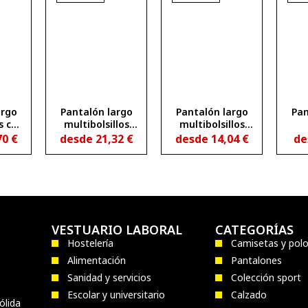
argo
Pantalón largo
Pantalón largo
Pan
s con
multibolsillos
multibolsillos
lico
WALL
DAILY WOMAN
70
€
desde
21,32
€
desde
14,04
€
de
ado
STRETCH
T
VESTUARIO LABORAL
CATEGORÍAS
Hostelería
Camisetas y pol
Alimentación
Pantalones
Sanidad y servicios
Colección sport
Escolar y universitario
Calzado
ólida