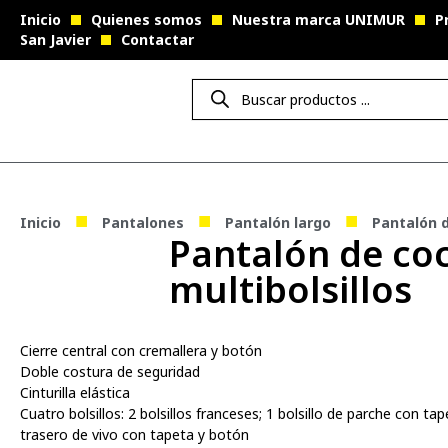
Inicio
Quienes somos
Nuestra marca UNIMUR
P
San Javier
Contactar
■
■
■
Inicio
Pantalones
Pantalón largo
Pantalón d
Pantalón de co
multibolsillos
Cierre central con cremallera y botón
Doble costura de seguridad
Cinturilla elástica
Cuatro bolsillos: 2 bolsillos franceses; 1 bolsillo de parche con tap
trasero de vivo con tapeta y botón