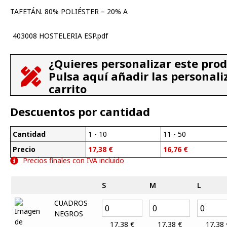
TAFETÁN. 80% POLIÉSTER – 20% A
403008 HOSTELERIA ESP.pdf
¿Quieres personalizar este pro
Pulsa aquí añadir las personali
carrito
Descuentos por cantidad
Cantidad
1 - 10
11 - 50
Precio
17,38
€
16,76
€
Precios finales con IVA incluido
S
M
L
CUADROS
NEGROS
17,38
€
17,38
€
17,38