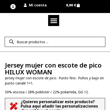
Mi cuenta
0,00
€
Quienes somos
Nuestra marca UNIMUR
Proyectos A MEDIDA
Nuestras tiendas
Vestuario laboral
Camisetas y polos
Colección sport
Equipos de protección EPI
Derecho de desistimiento
Jersey mujer con escote de pico
HILUX WOMAN
Jersey mujer con escote de pico.· Punto fino.· Puños y bajo en
punto canalé 1×1.
50% viscosa / 28% poliéster / 22% poliamida, GG 12.
¿Quieres personalizar este producto?
Pulsa aquí añadir las personalizaciones