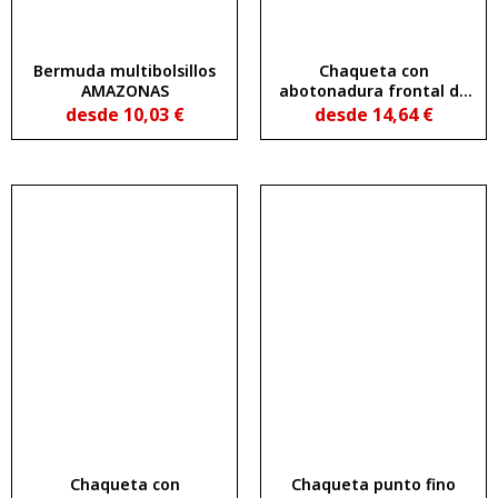
Bermuda multibolsillos
Chaqueta con
AMAZONAS
abotonadura frontal de
5 botones al tono
desde
10,03
€
desde
14,64
€
EXPLORER
Chaqueta con
Chaqueta punto fino