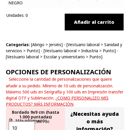
Unidades
:
0
Añadir al carrito
Categorías:
[
Abrigo
>
Jerséis
] - [
Vestuario laboral
>
Sanidad y
servicios
>
Punto
] - [
Vestuario laboral
>
Industria
>
Punto
] -
[
Vestuario laboral
>
Escolar y universitario
>
Punto
]
OPCIONES DE PERSONALIZACIÓN
Seleccione la cantidad de personalizaciones que quiere
añadir a su pedido. Mínimo de 10 uds de personalización.
Máximo 500 uds en Serigrafía y 100 uds en Impresión transfer
digital DTF y Sublimación.
¿COMO PERSONALIZO MIS
PRODUCTOS? MÁS INFORMACIÓN
.
Bordado 9x9 cm (hasta
¿Necesitas ayuda
1.000 puntadas)
Más información
o más
desde 1,95€ / ud
información?