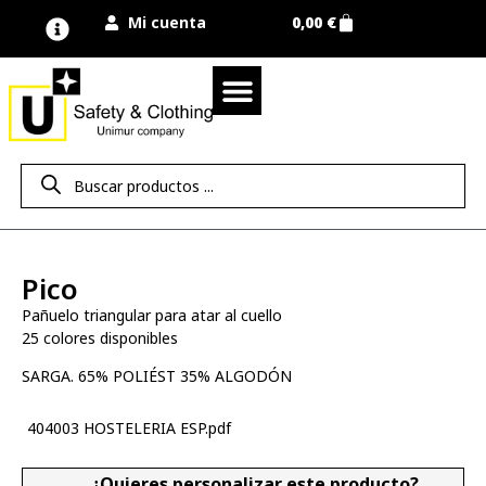
Mi cuenta
0,00
€
Quienes somos
Nuestra marca UNIMUR
Proyectos A MEDIDA
Nuestras tiendas
Vestuario laboral
Camisetas y polos
Colección sport
Equipos de protección EPI
Derecho de desistimiento
Pico
Pañuelo triangular para atar al cuello
25 colores disponibles
SARGA. 65% POLIÉST 35% ALGODÓN
404003 HOSTELERIA ESP.pdf
¿Quieres personalizar este producto?