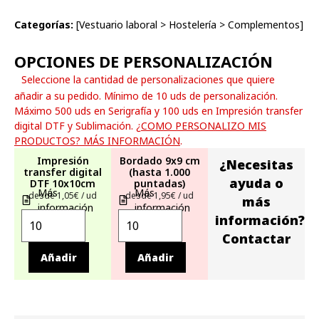
Categorías:
[
Vestuario laboral
>
Hostelería
>
Complementos
]
OPCIONES DE PERSONALIZACIÓN
Seleccione la cantidad de personalizaciones que quiere
añadir a su pedido. Mínimo de 10 uds de personalización.
Máximo 500 uds en Serigrafía y 100 uds en Impresión transfer
digital DTF y Sublimación.
¿COMO PERSONALIZO MIS
PRODUCTOS? MÁS INFORMACIÓN
.
Impresión
Bordado 9x9 cm
¿Necesitas
transfer digital
(hasta 1.000
ayuda o
DTF 10x10cm
puntadas)
Más
Más
desde 1,05€ / ud
desde 1,95€ / ud
más
información
información
información?
Contactar
Añadir
Añadir