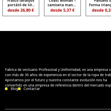
Frasco lavaojos
Coast woman –
Pañuelo 
portátil de 500
camiseta manga
forma trian
ml
corta mujer ocs
JARANER
desde
26,80
€
desde
5,37
€
desde
0,
165
Fabrica de vestuario Profesional y Uniformidad, es una empresa s
con más de 30 años de experiencia en el sector de la ropa de trab
Apostamos por el futuro y nuestra constante evolución nos ha
convertido en una empresa de referencia dentro del mercado esp
Blog
Contactar