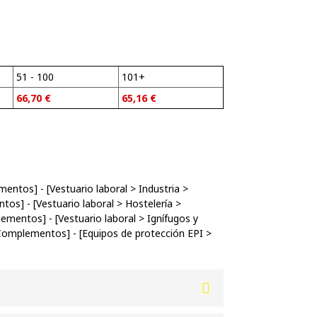
51 - 100
101+
66,70
€
65,16
€
mentos
] - [
Vestuario laboral
>
Industria
>
ntos
] - [
Vestuario laboral
>
Hostelería
>
lementos
] - [
Vestuario laboral
>
Ignífugos y
Complementos
] - [
Equipos de protección EPI
>