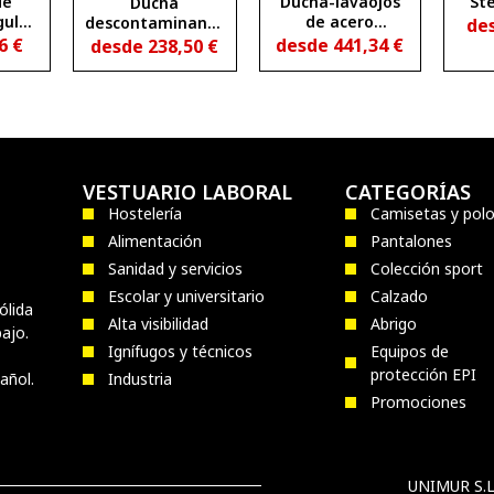
de
Ducha-lavaojos
St
Ducha
gular
de acero
descontaminante
de
O
galvanizado
portátil
26
€
desde
441,34
€
desde
238,50
€
VESTUARIO LABORAL
CATEGORÍAS
Hostelería
Camisetas y pol
Alimentación
Pantalones
Sanidad y servicios
Colección sport
Escolar y universitario
Calzado
ólida
Alta visibilidad
Abrigo
ajo.
Ignífugos y técnicos
Equipos de
protección EPI
añol.
Industria
Promociones
UNIMUR S.L.