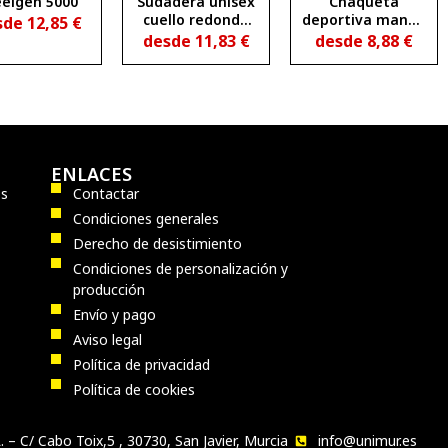
eelgen 5000
Sudadera unisex
Chaqueta
cuello redondo
deportiva manga
sde
12,85
€
TELENO
ranglan media
desde
11,83
€
desde
8,88
€
cremallera EPIRO
ENLACES
os
Contactar
Condiciones generales
Derecho de desistimiento
Condiciones de personalización y
producción
Envío y pago
Aviso legal
Política de privacidad
Política de cookies
 – C/ Cabo Toix,5 , 30730, San Javier, Murcia
info@unimur.es