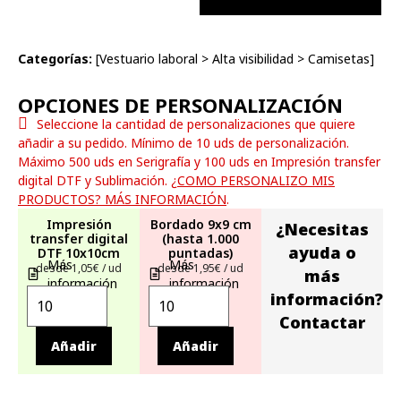
Categorías:
[
Vestuario laboral
>
Alta visibilidad
>
Camisetas
]
OPCIONES DE PERSONALIZACIÓN
Seleccione la cantidad de personalizaciones que quiere
añadir a su pedido. Mínimo de 10 uds de personalización.
Máximo 500 uds en Serigrafía y 100 uds en Impresión transfer
digital DTF y Sublimación.
¿COMO PERSONALIZO MIS
PRODUCTOS? MÁS INFORMACIÓN
.
Impresión
Bordado 9x9 cm
¿Necesitas
transfer digital
(hasta 1.000
ayuda o
DTF 10x10cm
puntadas)
Más
Más
desde 1,05€ / ud
desde 1,95€ / ud
más
información
información
información?
Contactar
Añadir
Añadir