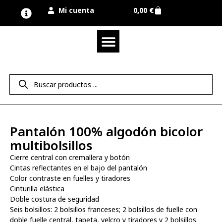
Mi cuenta
0,00
€
Quienes somos
Nuestra marca UNIMUR
Proyectos A MEDIDA
Nuestras tiendas
Vestuario laboral
Camisetas y polos
Colección sport
Equipos de protección EPI
Derecho de desistimiento
Pantalón 100% algodón bicolor
multibolsillos
Cierre central con cremallera y botón
Cintas reflectantes en el bajo del pantalón
Color contraste en fuelles y tiradores
Cinturilla elástica
Doble costura de seguridad
Seis bolsillos: 2 bolsillos franceses; 2 bolsillos de fuelle con
doble fuelle central, tapeta, velcro y tiradores y 2 bolsillos