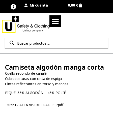
Mi cuenta
0,00
€
Quienes somos
Nuestra marca UNIMUR
Proyectos A MEDIDA
Nuestras tiendas
Vestuario laboral
Camisetas y polos
Colección sport
Equipos de protección EPI
Derecho de desistimiento
Camiseta algodón manga corta
Cuello redondo de canalé
Cubrecosturas con cinta de espiga
Cintas reflectantes en torso y mangas
PIQUÉ. 55% ALGODÓN – 45% POLIÉ
305612 ALTA VISIBILIDAD ESP.pdf