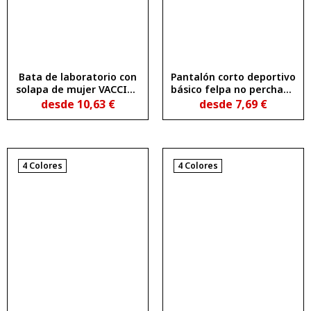
Bata de laboratorio con
Pantalón corto deportivo
solapa de mujer VACCINE
básico felpa no perchada
WOMAN
SPIRO
desde
10,63
€
desde
7,69
€
4 Colores
4 Colores