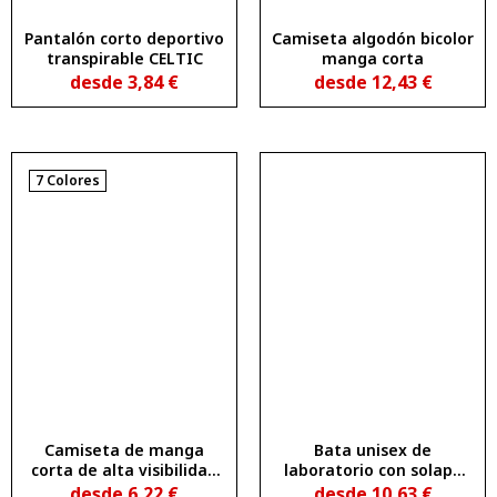
Pantalón corto deportivo
Camiseta algodón bicolor
transpirable CELTIC
manga corta
desde
3,84
€
desde
12,43
€
7 Colores
Camiseta de manga
Bata unisex de
corta de alta visibilidad
laboratorio con solapa
DELTA
MEDERI
desde
6,22
€
desde
10,63
€