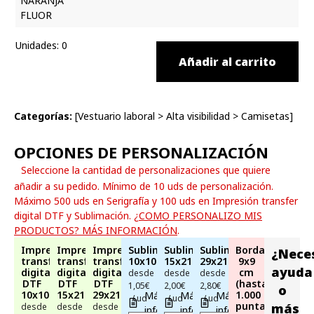
Unidades
:
0
Añadir al carrito
Categorías:
[
Vestuario laboral
>
Alta visibilidad
>
Camisetas
]
OPCIONES DE PERSONALIZACIÓN
Seleccione la cantidad de personalizaciones que quiere
añadir a su pedido. Mínimo de 10 uds de personalización.
Máximo 500 uds en Serigrafía y 100 uds en Impresión transfer
digital DTF y Sublimación.
¿COMO PERSONALIZO MIS
PRODUCTOS? MÁS INFORMACIÓN
.
Impresión
Impresión
Impresión
Sublimación
Sublimación
Sublimación
Bordado
¿Nece
transfer
transfer
transfer
10x10cm
15x21cm
29x21cm
9x9
ayuda
digital
digital
digital
cm
desde
desde
desde
DTF
DTF
DTF
(hasta
1,05€
2,00€
2,80€
o
10x10cm
15x21cm
29x21cm
1.000
Más
Más
Más
/ ud
/ ud
/ ud
puntadas)
más
desde
desde
desde
información
información
información