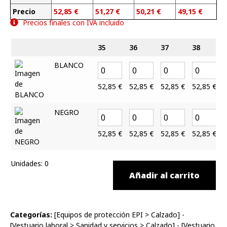
Precio
52,85
€
51,27
€
50,21
€
49,15
€
Precios finales con IVA incluido
35
36
37
38
BLANCO
52,85
€
52,85
€
52,85
€
52,85
€
NEGRO
52,85
€
52,85
€
52,85
€
52,85
€
Unidades
:
0
Añadir al carrito
Categorías:
[
Equipos de protección EPI
>
Calzado
] -
[
Vestuario laboral
>
Sanidad y servicios
>
Calzado
] - [
Vestuario