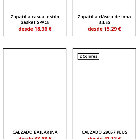
Zapatilla casual estilo
Zapatilla clásica de lona
basket SPACE
BILES
desde
18,36
€
desde
15,29
€
2 Colores
CALZADO BAILARINA
CALZADO 29057 PLUS
desde
33,88
€
desde
41,12
€