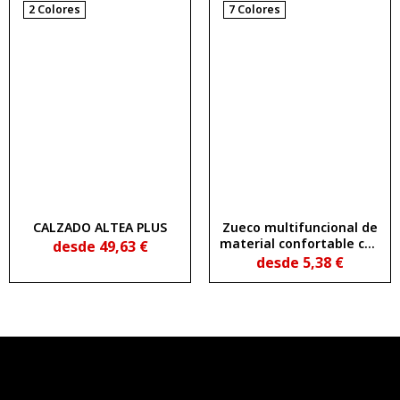
2 Colores
7 Colores
CALZADO ALTEA PLUS
Zueco multifuncional de
material confortable con
desde
49,63
€
agujeros de ventilación y
desde
5,38
€
tira de sujeción de doble
posición DAN