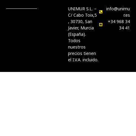
UNIMUR S.L. –
info@unimu
C/ Cabo Toix,5
r.es
, 30730, San
+34 968 34
Javier, Murcia
34 41
(España).
Todos
nuestros
precios tienen
el I.V.A. incluido.