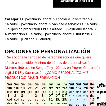
Añadir al carrito
Categorías:
[
Vestuario laboral
>
Escolar y universitario
>
Calzado
] - [
Vestuario laboral
>
Sanidad y servicios
>
Calzado
] -
[
Equipos de protección EPI
>
Calzado
] - [
Vestuario laboral
>
Alimentación
>
Calzado
] - [
Vestuario laboral
>
Industria
>
Calzado
] - [
Calzado
>
Laboral
]
OPCIONES DE PERSONALIZACIÓN
Seleccione la cantidad de personalizaciones que quiere
añadir a su pedido. Mínimo de 10 uds de personalización.
Máximo 500 uds en Serigrafía y 100 uds en Impresión transfer
digital DTF y Sublimación.
¿COMO PERSONALIZO MIS
PRODUCTOS? MÁS INFORMACIÓN
.
Serigrafía
Serigrafía
Serigrafía
Serigrafía
Serigrafía
Serigrafía
Impresión
Impresión
Impresión
Sublimación
Sublimación
Sublimación
Bordado
¿Ne
10x10cm
10x10cm
10x10cm
21x29cm
21x29cm
21x29cm
transfer
transfer
transfer
10x10cm
15x21cm
29x21cm
9x9
ayu
(Pecho)
(Pecho)
(Pecho)
(Espalda)
(Espalda)
(Espalda)
digital
digital
digital
cm
desde
desde
desde
1
2
3
1
2
3
DTF
DTF
DTF
(hasta
1,05€
2,00€
2,80€
o
color
colores
colores
color
colores
colores
10x10cm
15x21cm
29x21cm
1.000
/
/
/
puntadas
má
desde
desde
desde
desde
desde
desde
desde
desde
desde
Más
Más
Más
ud
ud
ud