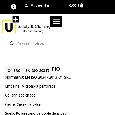
Mi cuenta
0,00
€
Quienes somos
Nuestra marca UNIMUR
Proyectos A MEDIDA
Nuestras tiendas
Vestuario laboral
Camisetas y polos
Colección sport
Equipos de protección EPI
Derecho de desistimiento
Calzado sanitario
O1 SRC
EN ISO 20347
Normativa: EN ISO 20347:2013 O1 SRC.
Empeine. Microfibra perforada
Collarín acolchado.
Cierre. Cierre de velcro
Suela. Poliuretano de doble densidad