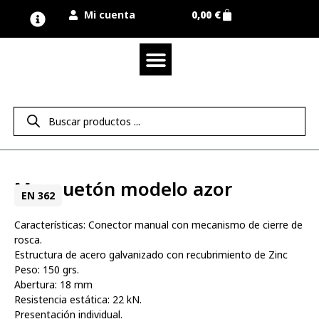
Mi cuenta
0,00
€
Quienes somos
Nuestra marca UNIMUR
Proyectos A MEDIDA
Nuestras tiendas
Vestuario laboral
Camisetas y polos
Equipos de protección EPI
Derecho de desistimiento
Mosquetón modelo azor
EN 362
Características: Conector manual con mecanismo de cierre de
rosca.
Estructura de acero galvanizado con recubrimiento de Zinc
Peso: 150 grs.
Abertura: 18 mm
Resistencia estática: 22 kN.
Presentación individual.