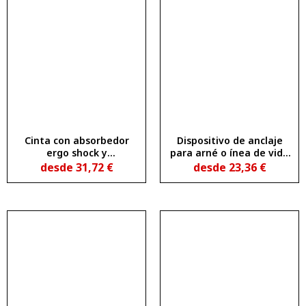
Cinta con absorbedor
Dispositivo de anclaje
ergo shock y
para arné o ínea de vida
mosquetones
en acero inoxidable 304
desde
31,72
€
desde
23,36
€