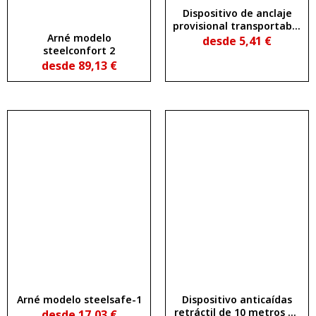
Dispositivo de anclaje
provisional transportable
Arné modelo
(cinta de anclaje) de 100
desde
5,41
€
steelconfort 2
cm
desde
89,13
€
Arné modelo steelsafe-1
Dispositivo anticaídas
retráctil de 10 metros de
desde
17,03
€