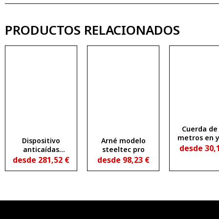
PRODUCTOS RELACIONADOS
Cuerda de 
metros en y
Dispositivo
Arné modelo
mosqueto
desde
30,
anticaídas
steeltec pro
retráctil de 10
desde
281,52
€
desde
98,23
€
metros de cable