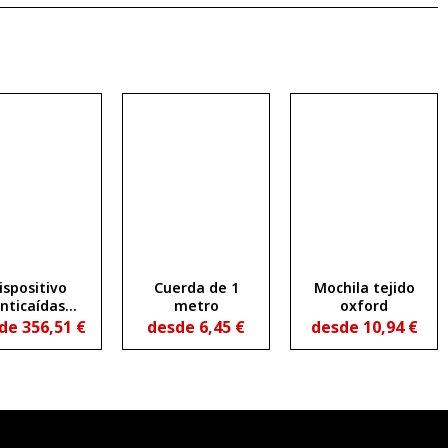
ispositivo
Cuerda de 1
Mochila tejido
nticaídas
metro
oxford
ráctil de 15
sde
356,51
€
desde
6,45
€
desde
10,94
€
ros de cable