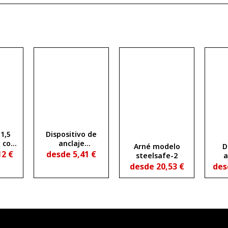
1,5
Dispositivo de
 con
anclaje
Arné modelo
D
nes
provisional
12
€
desde
5,41
€
steelsafe-2
a
transportable
ret
desde
20,53
€
de
(cinta de anclaje)
met
de 100 cm