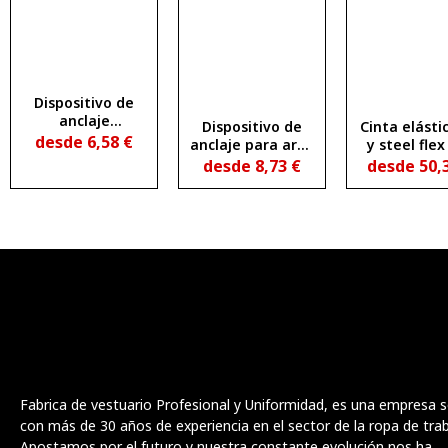
Dispositivo de
anclaje
Dispositivo de
Cinta elásti
provisional
desde
6,58
€
anclaje para arné
y steel flex
transportable
en acero
absorbedo
desde
8,73
€
desde
50,
(cinta de anclaje)
inoxidable plx hcr
mosqueto
de 200 cm
Fabrica de vestuario Profesional y Uniformidad, es una empresa s
con más de 30 años de experiencia en el sector de la ropa de trab
Apostamos por el futuro y nuestra constante evolución nos ha