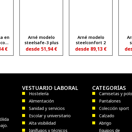
ca en
Arné modelo
Arné modelo
Ar
 con
steelsafe-3 plus
steelconfort 2
s
r y
34
€
desde
51,94
€
desde
89,13
€
de
nes
VESTUARIO LABORAL
CATEGORÍAS
Hostelería
Camisetas y pol
Alimentación
Pantalones
Sanidad y servicios
Colección sport
Escolar y universitario
Calzado
ólida
Alta visibilidad
Abrigo
ajo.
Ignífugos y técnicos
Equipos de