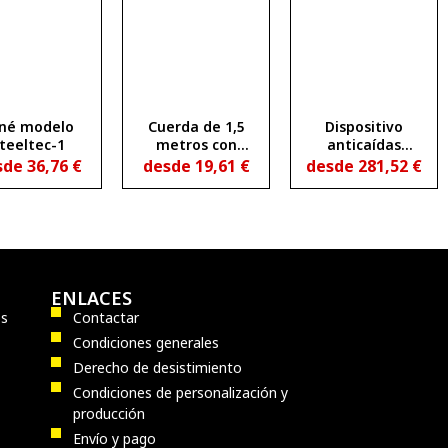
né modelo
Cuerda de 1,5
Dispositivo
teeltec-1
metros con
anticaídas
mosquetones
retráctil de 10
sde
36,76
€
desde
19,61
€
desde
281,52
€
metros de cable
ENLACES
os
Contactar
Condiciones generales
Derecho de desistimiento
Condiciones de personalización y
producción
Envío y pago