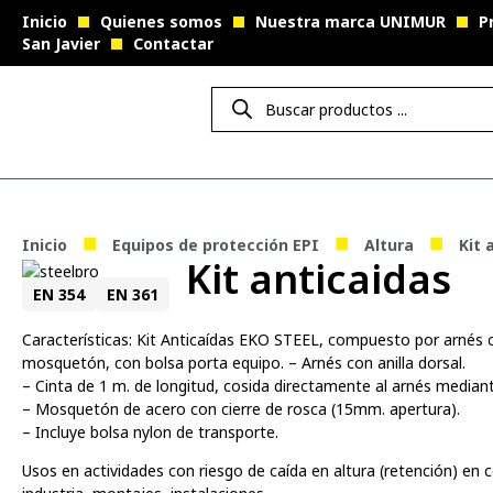
Inicio
Quienes somos
Nuestra marca UNIMUR
P
San Javier
Contactar
■
■
■
Inicio
Equipos de protección EPI
Altura
Kit 
Kit anticaidas
EN 354
EN 361
Características: Kit Anticaídas EKO STEEL, compuesto por arnés 
mosquetón, con bolsa porta equipo. – Arnés con anilla dorsal.
– Cinta de 1 m. de longitud, cosida directamente al arnés median
– Mosquetón de acero con cierre de rosca (15mm. apertura).
– Incluye bolsa nylon de transporte.
Usos en actividades con riesgo de caída en altura (retención) en