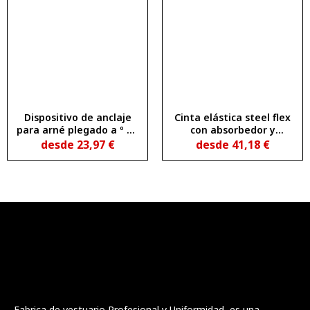
Dispositivo de anclaje
Cinta elástica steel flex
para arné plegado a º en
con absorbedor y
acero inoxidable 304
mosquetones
desde
23,97
€
desde
41,18
€
Fabrica de vestuario Profesional y Uniformidad, es una