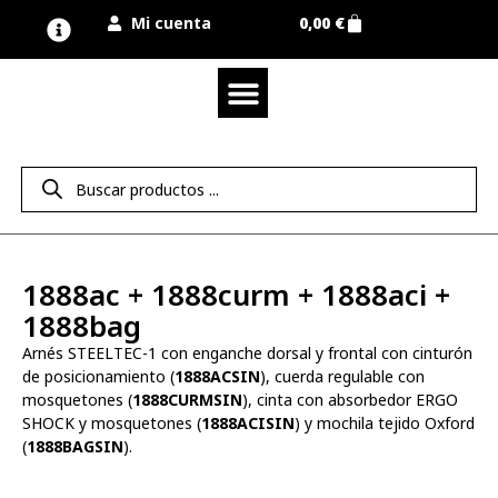
Mi cuenta
0,00
€
Quienes somos
Nuestra marca UNIMUR
Proyectos A MEDIDA
Nuestras tiendas
Vestuario laboral
Camisetas y polos
Colección sport
Equipos de protección EPI
Derecho de desistimiento
1888ac + 1888curm + 1888aci +
1888bag
Arnés STEELTEC-1 con enganche dorsal y frontal con cinturón
de posicionamiento (
1888ACSIN
), cuerda regulable con
mosquetones (
1888CURMSIN
), cinta con absorbedor ERGO
SHOCK y mosquetones (
1888ACISIN
) y mochila tejido Oxford
(
1888BAGSIN
).