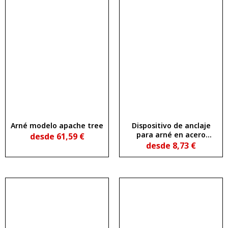
Arné modelo apache tree
Dispositivo de anclaje
para arné en acero
desde
61,59
€
inoxidable plx hcr
desde
8,73
€