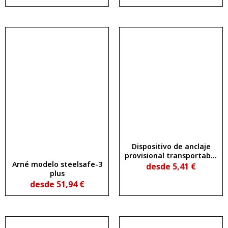
Dispositivo de anclaje
provisional transportable
Arné modelo steelsafe-3
(cinta de anclaje) de 100
desde
5,41
€
plus
cm
desde
51,94
€