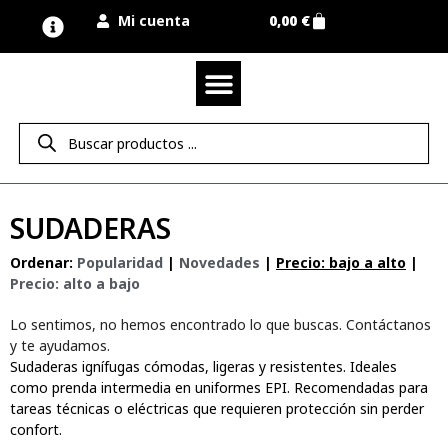
Mi cuenta
0,00
€
Quienes somos
Nuestra marca UNIMUR
Proyectos A MEDIDA
Nuestras tiendas
Vestuario laboral
Camisetas y polos
Colección sport
Equipos de protección EPI
Derecho de desistimiento
SUDADERAS
Ordenar:
Popularidad
|
Novedades
|
Precio: bajo a alto
|
Precio: alto a bajo
Lo sentimos, no hemos encontrado lo que buscas. Contáctanos
y te ayudamos.
Sudaderas ignífugas cómodas, ligeras y resistentes. Ideales
como prenda intermedia en uniformes EPI. Recomendadas para
tareas técnicas o eléctricas que requieren protección sin perder
confort.