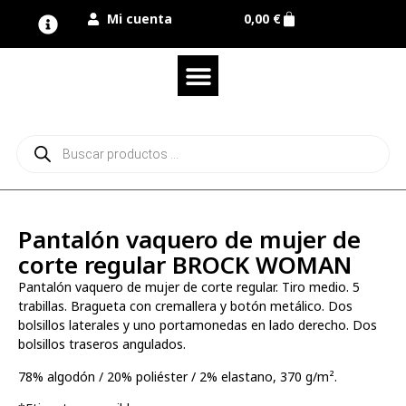
Mi cuenta
0,00
€
Quienes somos
Nuestra marca UNIMUR
Proyectos A MEDIDA
Nuestras tiendas
Vestuario laboral
Camisetas y polos
Colección sport
Equipos de protección EPI
Derecho de desistimiento
Pantalón vaquero de mujer de
corte regular BROCK WOMAN
Pantalón vaquero de mujer de corte regular. Tiro medio. 5
trabillas. Bragueta con cremallera y botón metálico. Dos
bolsillos laterales y uno portamonedas en lado derecho. Dos
bolsillos traseros angulados.
78% algodón / 20% poliéster / 2% elastano, 370 g/m².