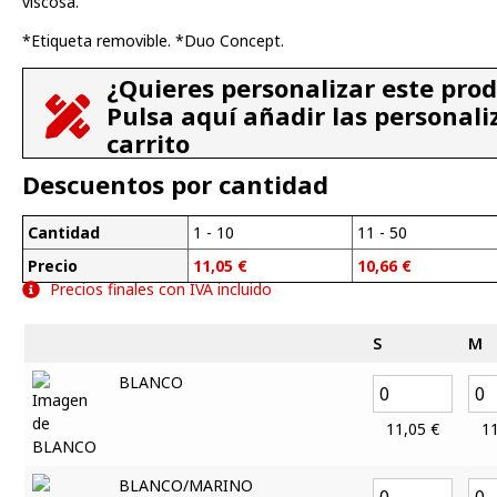
viscosa.
*Etiqueta removible. *Duo Concept.
¿Quieres personalizar este pro
Pulsa aquí añadir las personali
carrito
Descuentos por cantidad
Cantidad
1 - 10
11 - 50
Precio
11,05
€
10,66
€
Precios finales con IVA incluido
S
M
BLANCO
11,05
€
1
BLANCO/MARINO