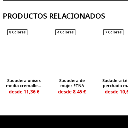
PRODUCTOS RELACIONADOS
8 Colores
4 Colores
7 Colores
Sudadera unisex
Sudadera de
Sudadera té
media cremallera
mujer ETNA
perchada m
y cuello alto
ranglán y m
desde
11,36
€
desde
8,45
€
desde
10,
ANETO
cremalle
invertida 
detalle
reflectan
ESTAMBU