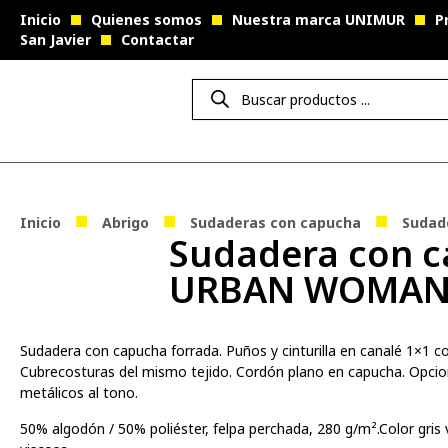
Inicio
Quienes somos
Nuestra marca UNIMUR
P
San Javier
Contactar
■
■
■
Inicio
Abrigo
Sudaderas con capucha
Sudad
Sudadera con c
URBAN WOMA
Sudadera con capucha forrada. Puños y cinturilla en canalé 1×1 co
Cubrecosturas del mismo tejido. Cordón plano en capucha. Opcio
metálicos al tono.
50% algodón / 50% poliéster, felpa perchada, 280 g/m².Color gris