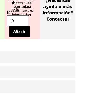
¿Necesitas
(hasta 1.000
ayuda o más
puntadas)
Más
desde 1,95€ / ud
información?
información
Contactar
Añadir