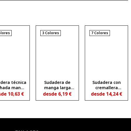
olores
3 Colores
7 Colores
dera técnica
Sudadera de
Sudadera con
chada manga
manga larga
cremallera
ranglán
estilo ranglán
frontal y capucha
sde
10,63
€
desde
6,19
€
desde
14,24
€
ntallada y
MANA
no perchada FUJI
a cremallera
vertida con
detalle
eflectante
ESTAMBUL
WOMAN