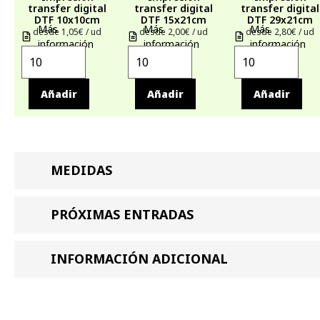
transfer digital
transfer digital
transfer digital
DTF 10x10cm
DTF 15x21cm
DTF 29x21cm
Más
Más
Más
desde 1,05€ / ud
desde 2,00€ / ud
desde 2,80€ / ud
información
información
información
Añadir
Añadir
Añadir
MEDIDAS
PRÓXIMAS ENTRADAS
INFORMACIÓN ADICIONAL