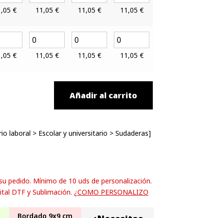
1,05
€
11,05
€
11,05
€
11,05
€
1,05
€
11,05
€
11,05
€
11,05
€
Añadir al carrito
io laboral
>
Escolar y universitario
>
Sudaderas
]
 su pedido. Mínimo de 10 uds de personalización.
ital DTF y Sublimación.
¿COMO PERSONALIZO
Bordado 9x9 cm