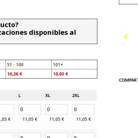
ducto?
zaciones disponibles al
51 - 100
101+
10,26
€
10,03
€
COMPAR
L
XL
2XL
1,05
€
11,05
€
11,05
€
11,05
€