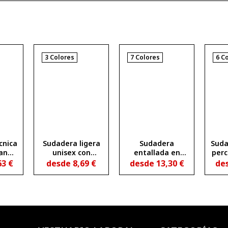
3 Colores
7 Colores
6 C
cnica
Sudadera ligera
Sudadera
Suda
anga
unisex con
entallada en
per
edia
capucha
cintura con
63
€
desde
8,69
€
desde
13,30
€
de
ra
MANASLU
cremallera
e
con
frontal y capucha
medi
VELETA
in
te
L
r