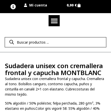
Mi cuenta
0,00
€
Quienes somos
Nuestra marca UNIMUR
Proyectos A MEDIDA
Nuestras tiendas
Vestuario laboral
Camisetas y polos
Colección sport
Equipos de protección EPI
Derecho de desistimiento
Sudadera unisex con cremallera
frontal y capucha MONTBLANC
Sudadera unisex con cremallera frontal y capucha. Cremallera
al tono. Bolsillos canguro, contorno capucha, puños y
cinturilla en canalé 2×1 con elastano. Cubrecosturas del
mismo tejido.
50% algodón / 50% poliéster, felpa perchada, 280 g/m², 3%
elastano en puños.Color gris vigoré 58: 55% algodón / 40%