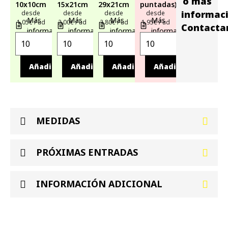
o más
10x10cm
15x21cm
29x21cm
puntadas)
informac
desde
desde
desde
desde
Más
Más
Más
Más
1,05€ / ud
2,00€ / ud
2,80€ / ud
1,95€ / ud
Contacta
información
información
información
información
Añadir
Añadir
Añadir
Añadir
MEDIDAS
PRÓXIMAS ENTRADAS
INFORMACIÓN ADICIONAL