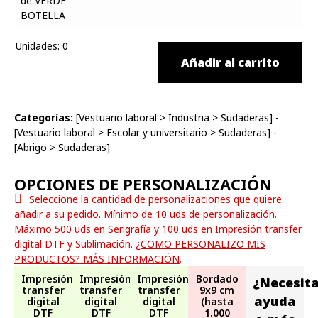
Unidades
:
0
Añadir al carrito
Categorías:
[
Vestuario laboral
>
Industria
>
Sudaderas
] -
[
Vestuario laboral
>
Escolar y universitario
>
Sudaderas
] -
[
Abrigo
>
Sudaderas
]
OPCIONES DE PERSONALIZACIÓN
Seleccione la cantidad de personalizaciones que quiere
añadir a su pedido. Mínimo de 10 uds de personalización.
Máximo 500 uds en Serigrafía y 100 uds en Impresión transfer
digital DTF y Sublimación.
¿COMO PERSONALIZO MIS
PRODUCTOS? MÁS INFORMACIÓN
.
Impresión
Impresión
Impresión
Bordado
¿Necesit
transfer
transfer
transfer
9x9 cm
ayuda
digital
digital
digital
(hasta
DTF
DTF
DTF
1.000