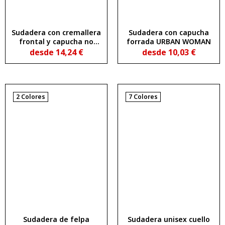
Sudadera con cremallera
Sudadera con capucha
frontal y capucha no
forrada URBAN WOMAN
perchada FUJI
desde
14,24
€
desde
10,03
€
2 Colores
7 Colores
Sudadera de felpa
Sudadera unisex cuello