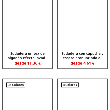
Sudadera unisex de
Sudadera con capucha y
algodón efecto lavado
escote pronunciado en
no perchado JAYA
forma de V AMANDUS
desde
11,36
€
desde
4,61
€
38 Colores
4 Colores