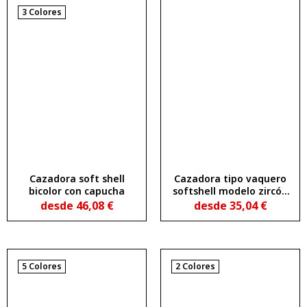
3 Colores
Cazadora soft shell
Cazadora tipo vaquero
bicolor con capucha
softshell modelo zircón
azul 320 gr
desde
46,08
€
desde
35,04
€
5 Colores
2 Colores