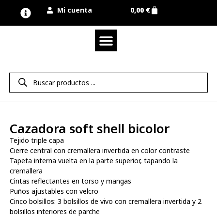
Mi cuenta
0,00
€
Quienes somos
Nuestra marca UNIMUR
Proyectos A MEDIDA
Nuestras tiendas
Vestuario laboral
Camisetas y polos
Colección sport
Equipos de protección EPI
Derecho de desistimiento
Cazadora soft shell bicolor
Tejido triple capa
Cierre central con cremallera invertida en color contraste
Tapeta interna vuelta en la parte superior, tapando la
cremallera
Cintas reflectantes en torso y mangas
Puños ajustables con velcro
Cinco bolsillos: 3 bolsillos de vivo con cremallera invertida y 2
bolsillos interiores de parche