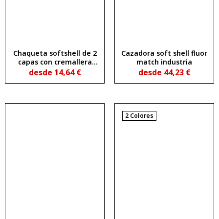
Chaqueta softshell de 2
Cazadora soft shell fluor
capas con cremallera
match industria
frontal invertida a
desde
14,64
€
desde
44,23
€
contraste ANTARTIDA
2 Colores