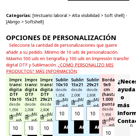
Categorías:
[
Vestuario laboral
>
Alta visibilidad
>
Soft shell
] -
[
Abrigo
>
Softshell
]
OPCIONES DE PERSONALIZACIÓN
Seleccione la cantidad de personalizaciones que quiere
añadir a su pedido. Mínimo de 10 uds de personalización.
Máximo 500 uds en Serigrafía y 100 uds en Impresión transfer
digital DTF y Sublimación.
¿COMO PERSONALIZO MIS
PRODUCTOS? MÁS INFORMACIÓN
.
Impresión
Impresión
Impresión
Sublimación
Sublimación
Sublimación
Bordado
¿Nece
transfer
transfer
transfer
10x10cm
15x21cm
29x21cm
9x9
ayuda
digital
digital
digital
cm
desde
desde
desde
DTF
DTF
DTF
(hasta
1,05€
2,00€
2,80€
o
10x10cm
15x21cm
29x21cm
1.000
Más
Más
Más
/ ud
/ ud
/ ud
puntadas)
más
desde
desde
desde
información
información
información
desde
1,05€
2,00€
2,80€
infor
Más
Más
Más
1,95€
/ ud
/ ud
/ ud
Más
Conta
información
información
información
/ ud
información
Añadir
Añadir
Añadir