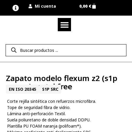
Mi cuenta
0,00
€
Quienes somos
Nuestra marca UNIMUR
Proyectos A MEDIDA
Nuestras tiendas
Vestuario laboral
Camisetas y polos
Colección sport
Equipos de protección EPI
Derecho de desistimiento
Zapato modelo flexum z2 (s1p
src e a) metal free
EN ISO 20345
S1P SRC
 Corte rejilla sintética con refuerzos microfibra.
 Tope de seguridad fibra de vidrio.
 Lámina anti-perforación Textil.
 Suela poliuretano de doble densidad DDPU.
 Plantilla PU FOAM naranja (polifoam*).