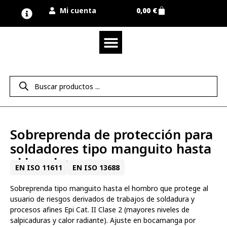
Mi cuenta
0,00
€
Quienes somos
Nuestra marca UNIMUR
Proyectos A MEDIDA
Nuestras tiendas
Vestuario laboral
Camisetas y polos
Colección sport
Equipos de protección EPI
Derecho de desistimiento
Sobreprenda de protección para
soldadores tipo manguito hasta
el hombro
EN ISO 11611
EN ISO 13688
Sobreprenda tipo manguito hasta el hombro que protege al
usuario de riesgos derivados de trabajos de soldadura y
procesos afines Epi Cat. II Clase 2 (mayores niveles de
salpicaduras y calor radiante). Ajuste en bocamanga por