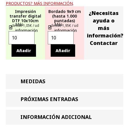
PRODUCTOS? MÁS INFORMACIÓN
.
Impresión
Bordado 9x9 cm
¿Necesitas
transfer digital
(hasta 1.000
ayuda o
DTF 10x10cm
puntadas)
Más
Más
desde 1,05€ / ud
desde 1,95€ / ud
más
información
información
información?
Contactar
Añadir
Añadir
MEDIDAS
PRÓXIMAS ENTRADAS
INFORMACIÓN ADICIONAL