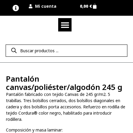
Mi cuenta
0,00
€
Quienes somos
Nuestra marca UNIMUR
Proyectos A MEDIDA
Nuestras tiendas
Vestuario laboral
Camisetas y polos
Colección sport
Equipos de protección EPI
Derecho de desistimiento
Pantalón
canvas/poliéster/algodón 245 g
Pantalón fabricado con tejido Canvas de 245 gr/m2. 5
trabillas. Tres bolsillos cerrados, dos bolsillos diagonales en
cadera y dos bolsillos porta accesorios. Refuerzo en rodilla de
tejido Cordura® color negro, habilitado para introducir
rodillera.
Composición y masa laminar: