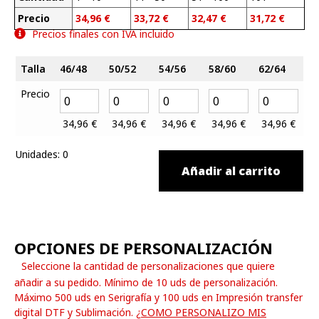
Precio
34,96
€
33,72
€
32,47
€
31,72
€
Precios finales con IVA incluido
Talla
46/48
50/52
54/56
58/60
62/64
Precio
34,96
€
34,96
€
34,96
€
34,96
€
34,96
€
Unidades
:
0
Añadir al carrito
OPCIONES DE PERSONALIZACIÓN
Seleccione la cantidad de personalizaciones que quiere
añadir a su pedido. Mínimo de 10 uds de personalización.
Máximo 500 uds en Serigrafía y 100 uds en Impresión transfer
digital DTF y Sublimación.
¿COMO PERSONALIZO MIS