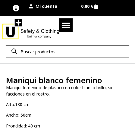
Mi cuenta
0,00
€
Quienes somos
Nuestra marca UNIMUR
Proyectos A MEDIDA
Nuestras tiendas
Vestuario laboral
Camisetas y polos
Colección sport
Equipos de protección EPI
Derecho de desistimiento
Maniqui blanco femenino
Maniquí femenino de plástico en color blanco brillo, sin
facciones en el rostro.
Alto:180 cm
Ancho: 50cm
Prondidad: 40 cm