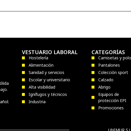
VESTUARIO LABORAL
CATEGORÍAS
Hostelería
Camisetas y pol
Alimentación
Pantalones
Sanidad y servicios
Colección sport
Escolar y universitario
Calzado
ólida
Alta visibilidad
Abrigo
ajo.
Ignífugos y técnicos
Equipos de
protección EPI
añol.
Industria
Promociones
UNIMUR S.L.