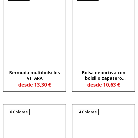
Bermuda multibolsillos
Bolsa deportiva con
VITARA
bolsillo zapatero
extraíble CANARY
desde
13,30
€
desde
10,63
€
6 Colores
4 Colores