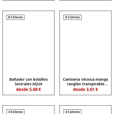
8 Colores
6 Colores
Bañador con bolsillos
Camiseta técnica manga
laterales AQUA
ranglán transpirable
MONTECARLO L/S
desde
5,68
€
desde
3,61
€
4 Colores
4 Colores