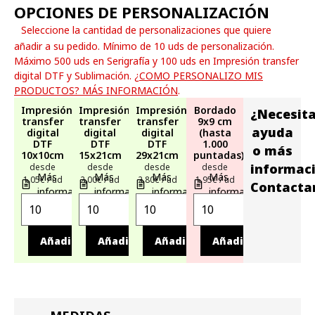
OPCIONES DE PERSONALIZACIÓN
Seleccione la cantidad de personalizaciones que quiere
añadir a su pedido. Mínimo de 10 uds de personalización.
Máximo 500 uds en Serigrafía y 100 uds en Impresión transfer
digital DTF y Sublimación.
¿COMO PERSONALIZO MIS
PRODUCTOS? MÁS INFORMACIÓN
.
Impresión
Impresión
Impresión
Bordado
¿Necesit
transfer
transfer
transfer
9x9 cm
ayuda
digital
digital
digital
(hasta
DTF
DTF
DTF
1.000
o más
10x10cm
15x21cm
29x21cm
puntadas)
informac
desde
desde
desde
desde
Más
Más
Más
Más
1,05€ / ud
2,00€ / ud
2,80€ / ud
1,95€ / ud
Contacta
información
información
información
información
Añadir
Añadir
Añadir
Añadir