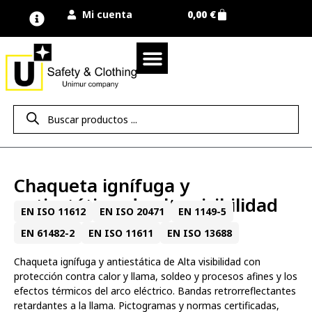
Mi cuenta
0,00
€
Quienes somos
Nuestra marca UNIMUR
Proyectos A MEDIDA
Nuestras tiendas
Vestuario laboral
Camisetas y polos
Colección sport
Equipos de protección EPI
Derecho de desistimiento
Chaqueta ignífuga y
antiestática, de alta visibilidad
EN ISO 11612
EN ISO 20471
EN 1149-5
EN 61482-2
EN ISO 11611
EN ISO 13688
Chaqueta ignífuga y antiestática de Alta visibilidad con
protección contra calor y llama, soldeo y procesos afines y los
efectos térmicos del arco eléctrico. Bandas retrorreflectantes
retardantes a la llama. Pictogramas y normas certificadas,