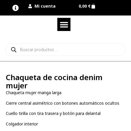
Mi cuenta
0,00
€
Quienes somos
Nuestra marca UNIMUR
Proyectos A MEDIDA
Nuestras tiendas
Vestuario laboral
Camisetas y polos
Colección sport
Equipos de protección EPI
Derecho de desistimiento
Chaqueta de cocina denim
mujer
Chaqueta mujer manga larga
Cierre central asimétrico con botones automáticos ocultos
Cuello tirilla con tira trasera y botón para delantal
Colgador interior