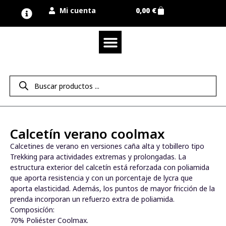
Mi cuenta
0,00
€
Quienes somos
Nuestra marca UNIMUR
Proyectos A MEDIDA
Nuestras tiendas
Vestuario laboral
Camisetas y polos
Colección sport
Equipos de protección EPI
Derecho de desistimiento
Calcetín verano coolmax
Calcetines de verano en versiones caña alta y tobillero tipo
Trekking para actividades extremas y prolongadas. La
estructura exterior del calcetín está reforzada con poliamida
que aporta resistencia y con un porcentaje de lycra que
aporta elasticidad. Además, los puntos de mayor fricción de la
prenda incorporan un refuerzo extra de poliamida.
Composicíón:
70% Poliéster Coolmax.