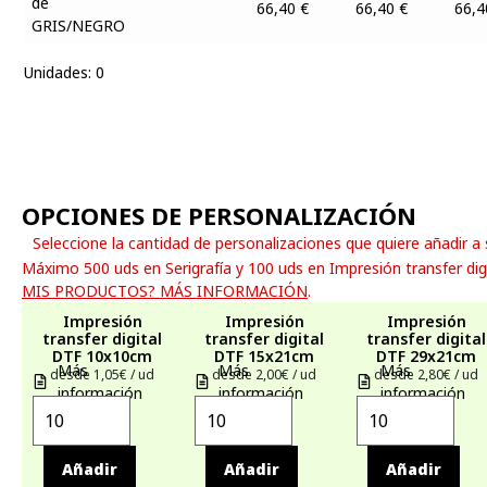
66,40
€
66,40
€
66,
Unidades
:
0
OPCIONES DE PERSONALIZACIÓN
Seleccione la cantidad de personalizaciones que quiere añadir a
Máximo 500 uds en Serigrafía y 100 uds en Impresión transfer dig
MIS PRODUCTOS? MÁS INFORMACIÓN
.
Impresión
Impresión
Impresión
transfer digital
transfer digital
transfer digital
DTF 10x10cm
DTF 15x21cm
DTF 29x21cm
Más
Más
Más
desde 1,05€ / ud
desde 2,00€ / ud
desde 2,80€ / ud
información
información
información
Añadir
Añadir
Añadir