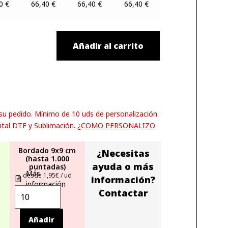
40
€
66,40
€
66,40
€
66,40
€
Añadir al carrito
 su pedido. Mínimo de 10 uds de personalización.
ital DTF y Sublimación.
¿COMO PERSONALIZO
Bordado 9x9 cm
¿Necesitas
(hasta 1.000
ayuda o más
puntadas)
Más
desde 1,95€ / ud
información?
información
Contactar
Añadir