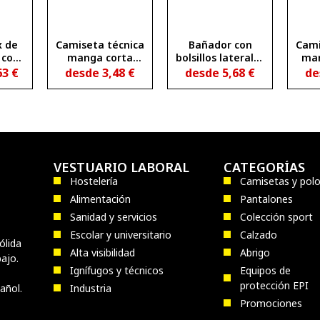
x de
Camiseta técnica
Bañador con
Cami
 con
manga corta
bolsillos laterales
man
ERI
entallada
AQUA
tr
63
€
desde
3,48
€
desde
5,68
€
de
transpirable
MON
SLAM WOMAN
VESTUARIO LABORAL
CATEGORÍAS
Hostelería
Camisetas y pol
Alimentación
Pantalones
Sanidad y servicios
Colección sport
Escolar y universitario
Calzado
ólida
Alta visibilidad
Abrigo
ajo.
Ignífugos y técnicos
Equipos de
protección EPI
añol.
Industria
Promociones