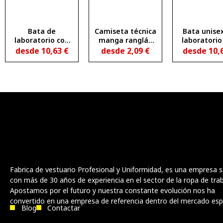
Bata de
Camiseta técnica
Bata unise
laboratorio con
manga ranglán
laboratorio
solapa de mujer
entallada
solapa MED
desde
10,63
€
desde
2,09
€
desde
10,
VACCINE WOMAN
transpirable
BAHRAIN WOMAN
Fabrica de vestuario Profesional y Uniformidad, es una empresa s
con más de 30 años de experiencia en el sector de la ropa de trab
Apostamos por el futuro y nuestra constante evolución nos ha
convertido en una empresa de referencia dentro del mercado esp
Blog
Contactar