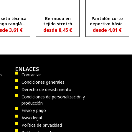
seta técnica
Bermuda en
Pantalón corto
ga ranglán
tejido stretch
deportivo básico
anspirable
RINGO
punto liso SPORT
sde
3,61
€
desde
8,45
€
desde
4,01
€
TECARLO L/S
ENLACES
os
Contactar
Condiciones generales
Derecho de desistimiento
Condiciones de personalización y
producción
Envío y pago
Aviso legal
Política de privacidad