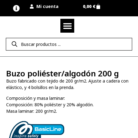
Mi cuenta
0,00
€
Quienes somos
Nuestra marca UNIMUR
Proyectos A MEDIDA
Nuestras tiendas
Vestuario laboral
Camisetas y polos
Colección sport
Equipos de protección EPI
Derecho de desistimiento
Buzo poliéster/algodón 200 g
Buzo fabricado con tejido de 200 gr/m2. Ajuste a cadera con
elástico, y 4 bolsillos en la prenda.
Composición y masa laminar:
Composición: 80% poliéster y 20% algodón.
Masa laminar: 200 gr/m2.