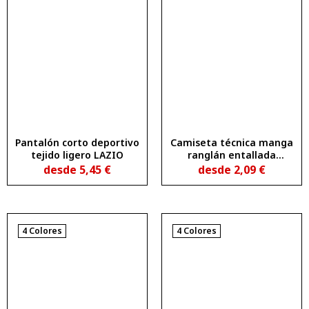
Pantalón corto deportivo
Camiseta técnica manga
tejido ligero LAZIO
ranglán entallada
transpirable BAHRAIN
desde
5,45
€
desde
2,09
€
WOMAN
4 Colores
4 Colores