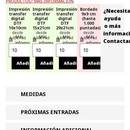
PRODUCTOS? MÁS INFORMACIÓN
.
Impresión
Impresión
Impresión
Bordado
¿Necesit
transfer
transfer
transfer
9x9 cm
ayuda
digital
digital
digital
(hasta
DTF
DTF
DTF
1.000
o más
10x10cm
15x21cm
29x21cm
puntadas)
informac
desde
desde
desde
desde
Más
Más
Más
Más
1,05€ / ud
2,00€ / ud
2,80€ / ud
1,95€ / ud
Contacta
información
información
información
información
Añadir
Añadir
Añadir
Añadir
MEDIDAS
PRÓXIMAS ENTRADAS
INFORMACIÓN ADICIONAL