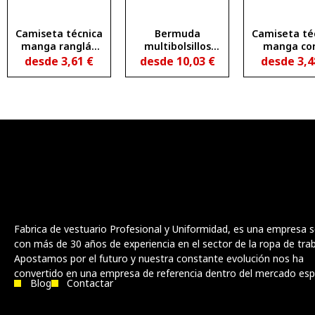
Camiseta técnica
Bermuda
Camiseta té
manga ranglán
multibolsillos
manga co
transpirable
AMAZONAS
entallad
desde
3,61
€
desde
10,03
€
desde
3,
MONTECARLO L/S
transpira
SLAM WO
Fabrica de vestuario Profesional y Uniformidad, es una empresa s
con más de 30 años de experiencia en el sector de la ropa de trab
Apostamos por el futuro y nuestra constante evolución nos ha
convertido en una empresa de referencia dentro del mercado esp
Blog
Contactar