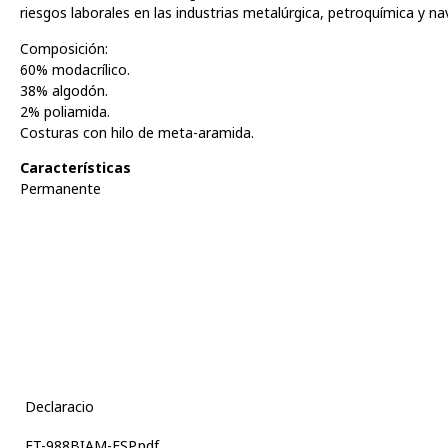
riesgos laborales en las industrias metalúrgica, petroquímica y nav
Composición:
60% modacrílico.
38% algodón.
2% poliamida.
Costuras con hilo de meta-aramida.
Características
Permanente
Declaracio
FT-988BIAM-ESP.pdf