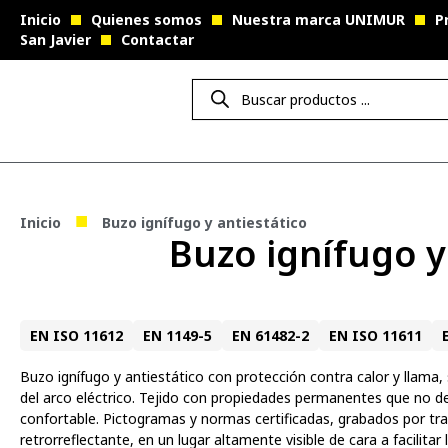
Inicio
Quienes somos
Nuestra marca UNIMUR
P
San Javier
Contactar
■
Inicio
Buzo ignífugo y antiestático
Buzo ignífugo y
EN ISO 11612
EN 1149-5
EN 61482-2
EN ISO 11611
Buzo ignífugo y antiestático con protección contra calor y llama,
del arco eléctrico. Tejido con propiedades permanentes que no d
confortable. Pictogramas y normas certificadas, grabados por tran
retrorreflectante, en un lugar altamente visible de cara a facilita