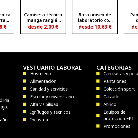
cnica
Camiseta técnica
Bata unisex de
Pan
rta
manga ranglán
laboratorio con
a
entallada
solapa VACCINE
tr
48
€
desde
2,09
€
desde
10,63
€
de
ble
transpirable
MAN
BAHRAIN WOMAN
VESTUARIO LABORAL
CATEGORÍAS
Hostelería
Camisetas y pol
Alimentación
Pantalones
Sanidad y servicios
Colección sport
Escolar y universitario
Calzado
ólida
Alta visibilidad
Abrigo
ajo.
Ignífugos y técnicos
Equipos de
protección EPI
añol.
Industria
Promociones