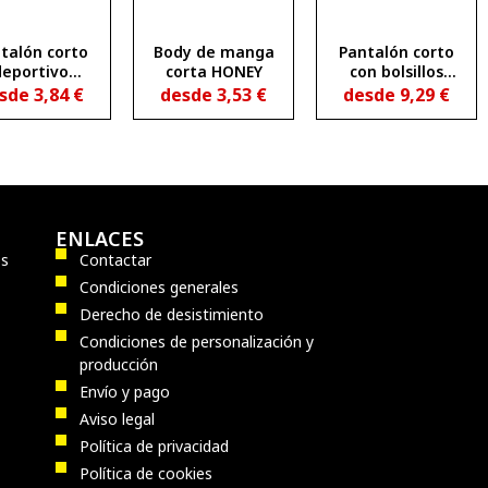
talón corto
Body de manga
Pantalón corto
deportivo
corta HONEY
con bolsillos
anspirable
ARMOUR
sde
3,84
€
desde
3,53
€
desde
9,29
€
CELTIC
ENLACES
os
Contactar
Condiciones generales
Derecho de desistimiento
Condiciones de personalización y
producción
Envío y pago
Aviso legal
Política de privacidad
Política de cookies