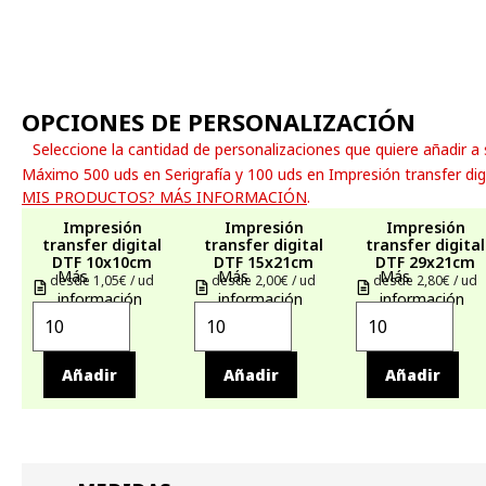
OPCIONES DE PERSONALIZACIÓN
Seleccione la cantidad de personalizaciones que quiere añadir a
Máximo 500 uds en Serigrafía y 100 uds en Impresión transfer dig
MIS PRODUCTOS? MÁS INFORMACIÓN
.
Impresión
Impresión
Impresión
transfer digital
transfer digital
transfer digital
DTF 10x10cm
DTF 15x21cm
DTF 29x21cm
Más
Más
Más
desde 1,05€ / ud
desde 2,00€ / ud
desde 2,80€ / ud
información
información
información
Añadir
Añadir
Añadir