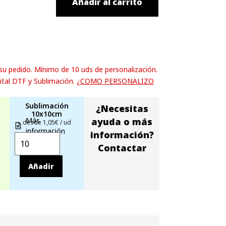
Añadir al carrito
 su pedido. Mínimo de 10 uds de personalización.
ital DTF y Sublimación.
¿COMO PERSONALIZO
Sublimación
¿Necesitas
10x10cm
Más
ayuda o más
desde 1,05€ / ud
información
información?
Contactar
Añadir