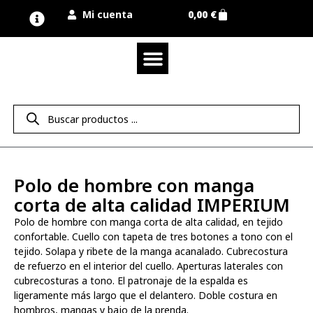
Mi cuenta
0,00
€
Quienes somos
Nuestra marca UNIMUR
Proyectos A MEDIDA
Nuestras tiendas
Vestuario laboral
Camisetas y polos
Colección sport
Equipos de protección EPI
Derecho de desistimiento
Polo de hombre con manga
corta de alta calidad IMPERIUM
Polo de hombre con manga corta de alta calidad, en tejido
confortable. Cuello con tapeta de tres botones a tono con el
tejido. Solapa y ribete de la manga acanalado. Cubrecostura
de refuerzo en el interior del cuello. Aperturas laterales con
cubrecosturas a tono. El patronaje de la espalda es
ligeramente más largo que el delantero. Doble costura en
hombros, mangas y bajo de la prenda.