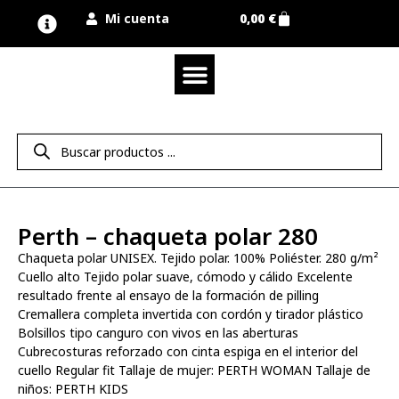
Mi cuenta
0,00
€
Quienes somos
Nuestra marca UNIMUR
Proyectos A MEDIDA
Nuestras tiendas
Vestuario laboral
Camisetas y polos
Colección sport
Equipos de protección EPI
Derecho de desistimiento
Perth – chaqueta polar 280
Chaqueta polar UNISEX. Tejido polar. 100% Poliéster. 280 g/m²
Cuello alto Tejido polar suave, cómodo y cálido Excelente
resultado frente al ensayo de la formación de pilling
Cremallera completa invertida con cordón y tirador plástico
Bolsillos tipo canguro con vivos en las aberturas
Cubrecosturas reforzado con cinta espiga en el interior del
cuello Regular fit Tallaje de mujer: PERTH WOMAN Tallaje de
niños: PERTH KIDS