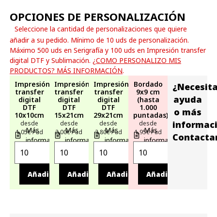
OPCIONES DE PERSONALIZACIÓN
Seleccione la cantidad de personalizaciones que quiere
añadir a su pedido. Mínimo de 10 uds de personalización.
Máximo 500 uds en Serigrafía y 100 uds en Impresión transfer
digital DTF y Sublimación.
¿COMO PERSONALIZO MIS
PRODUCTOS? MÁS INFORMACIÓN
.
Impresión
Impresión
Impresión
Bordado
¿Necesit
transfer
transfer
transfer
9x9 cm
ayuda
digital
digital
digital
(hasta
DTF
DTF
DTF
1.000
o más
10x10cm
15x21cm
29x21cm
puntadas)
informac
desde
desde
desde
desde
Más
Más
Más
Más
1,05€ / ud
2,00€ / ud
2,80€ / ud
1,95€ / ud
Contacta
información
información
información
información
Añadir
Añadir
Añadir
Añadir