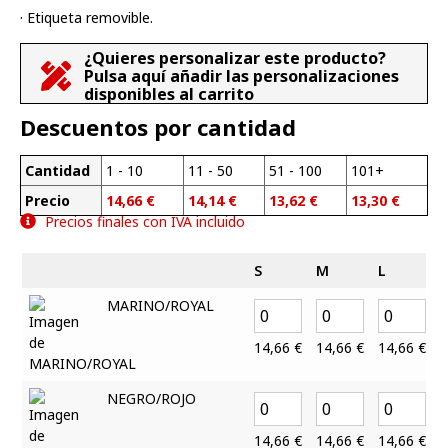
· Etiqueta removible.
¿Quieres personalizar este producto?
Pulsa aquí añadir las personalizaciones
disponibles al carrito
Descuentos por cantidad
Cantidad
1 - 10
11 - 50
51 - 100
101+
Precio
14,66
€
14,14
€
13,62
€
13,30
€
Precios finales con IVA incluido
S
M
L
MARINO/ROYAL
14,66
€
14,66
€
14,66
€
1
NEGRO/ROJO
14,66
€
14,66
€
14,66
€
1