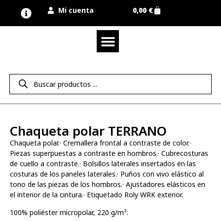
Mi cuenta
0,00
€
Quienes somos
Nuestra marca UNIMUR
Proyectos A MEDIDA
Nuestras tiendas
Vestuario laboral
Camisetas y polos
Colección sport
Equipos de protección EPI
Derecho de desistimiento
Chaqueta polar TERRANO
Chaqueta polar.· Cremallera frontal a contraste de color.·
Piezas superpuestas a contraste en hombros.· Cubrecosturas
de cuello a contraste.· Bolsillos laterales insertados en las
costuras de los paneles laterales.· Puños con vivo elástico al
tono de las piezas de los hombros.· Ajustadores elásticos en
el interior de la cintura.· Etiquetado Roly WRK exterior.
100% poliéster micropolar, 220 g/m².