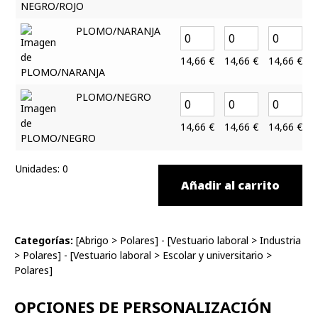
PLOMO/NARANJA
14,66
€
14,66
€
14,66
€
1
PLOMO/NEGRO
14,66
€
14,66
€
14,66
€
1
Unidades
:
0
Añadir al carrito
Categorías:
[
Abrigo
>
Polares
] - [
Vestuario laboral
>
Industria
>
Polares
] - [
Vestuario laboral
>
Escolar y universitario
>
Polares
]
OPCIONES DE PERSONALIZACIÓN