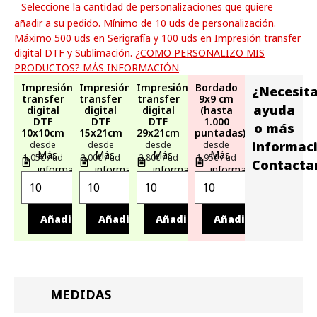
Seleccione la cantidad de personalizaciones que quiere
añadir a su pedido. Mínimo de 10 uds de personalización.
Máximo 500 uds en Serigrafía y 100 uds en Impresión transfer
digital DTF y Sublimación.
¿COMO PERSONALIZO MIS
PRODUCTOS? MÁS INFORMACIÓN
.
Impresión
Impresión
Impresión
Bordado
¿Necesit
transfer
transfer
transfer
9x9 cm
ayuda
digital
digital
digital
(hasta
DTF
DTF
DTF
1.000
o más
10x10cm
15x21cm
29x21cm
puntadas)
informac
desde
desde
desde
desde
Más
Más
Más
Más
1,05€ / ud
2,00€ / ud
2,80€ / ud
1,95€ / ud
Contacta
información
información
información
información
Añadir
Añadir
Añadir
Añadir
MEDIDAS