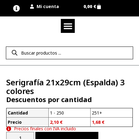
Mi cuenta
0,00
€
Quienes somos
Nuestra marca UNIMUR
Proyectos A MEDIDA
Nuestras tiendas
Vestuario laboral
Camisetas y polos
Colección sport
Equipos de protección EPI
Derecho de desistimiento
Serigrafía 21x29cm (Espalda) 3
colores
Descuentos por cantidad
Cantidad
1 - 250
251+
Precio
2,10
€
1,68
€
Precios finales con IVA incluido