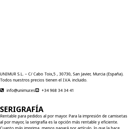
UNIMUR S.L. – C/ Cabo Toix,5 , 30730, San Javier, Murcia (España).
Todos nuestros precios tienen el I.V.A. incluido.
info@unimur.es
+34 968 34 34 41
SERIGRAFÍA
Rentable para pedidos al por mayor. Para la impresión de camisetas
al por mayor, la serigrafía es la opción más rentable y eficiente.
Cuanto más imprima, menos pagará por artículo, lo que la hace