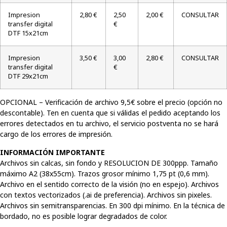
Impresion
2,80 €
2,50
2,00 €
CONSULTAR
transfer digital
€
DTF 15x21cm
Impresion
3,50 €
3,00
2,80 €
CONSULTAR
transfer digital
€
DTF 29x21cm
OPCIONAL – Verificación de archivo 9,5€ sobre el precio (opción no
descontable). Ten en cuenta que si válidas el pedido aceptando los
errores detectados en tu archivo, el servicio postventa no se hará
cargo de los errores de impresión.
INFORMACIÓN IMPORTANTE
Archivos sin calcas, sin fondo y RESOLUCION DE 300ppp. Tamaño
máximo A2 (38x55cm). Trazos grosor mínimo 1,75 pt (0,6 mm).
Archivo en el sentido correcto de la visión (no en espejo). Archivos
con textos vectorizados (.ai de preferencia). Archivos sin pixeles.
Archivos sin semitransparencias. En 300 dpi mínimo. En la técnica de
bordado, no es posible lograr degradados de color.