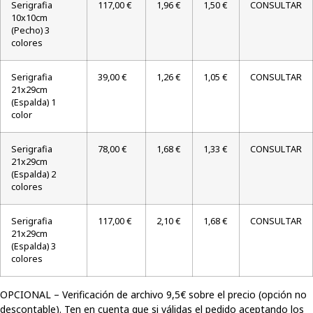
Serigrafia
117,00 €
1,96 €
1,50 €
CONSULTAR
10x10cm
(Pecho) 3
colores
Serigrafia
39,00 €
1,26 €
1,05 €
CONSULTAR
21x29cm
(Espalda) 1
color
Serigrafia
78,00 €
1,68 €
1,33 €
CONSULTAR
21x29cm
(Espalda) 2
colores
Serigrafia
117,00 €
2,10 €
1,68 €
CONSULTAR
21x29cm
(Espalda) 3
colores
OPCIONAL – Verificación de archivo 9,5€ sobre el precio (opción no
descontable). Ten en cuenta que si válidas el pedido aceptando los