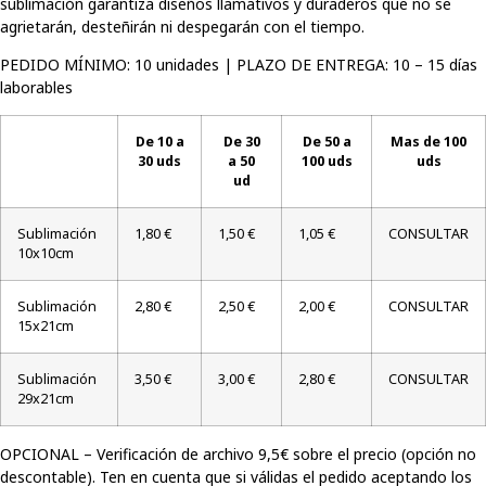
sublimación garantiza diseños llamativos y duraderos que no se
agrietarán, desteñirán ni despegarán con el tiempo.
PEDIDO MÍNIMO: 10 unidades | PLAZO DE ENTREGA: 10 – 15 días
laborables
De 10 a
De 30
De 50 a
Mas de 100
30 uds
a 50
100 uds
uds
ud
Sublimación
1,80 €
1,50 €
1,05 €
CONSULTAR
10x10cm
Sublimación
2,80 €
2,50 €
2,00 €
CONSULTAR
15x21cm
Sublimación
3,50 €
3,00 €
2,80 €
CONSULTAR
29x21cm
OPCIONAL – Verificación de archivo 9,5€ sobre el precio (opción no
descontable). Ten en cuenta que si válidas el pedido aceptando los