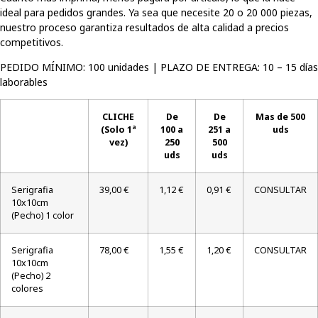
ideal para pedidos grandes. Ya sea que necesite 20 o 20 000 piezas,
nuestro proceso garantiza resultados de alta calidad a precios
competitivos.
PEDIDO MÍNIMO: 100 unidades | PLAZO DE ENTREGA: 10 – 15 días
laborables
CLICHE
De
De
Mas de 500
(Solo 1ª
100 a
251 a
uds
vez)
250
500
uds
uds
Serigrafia
39,00 €
1,12 €
0,91 €
CONSULTAR
10x10cm
(Pecho) 1 color
Serigrafia
78,00 €
1,55 €
1,20 €
CONSULTAR
10x10cm
(Pecho) 2
colores