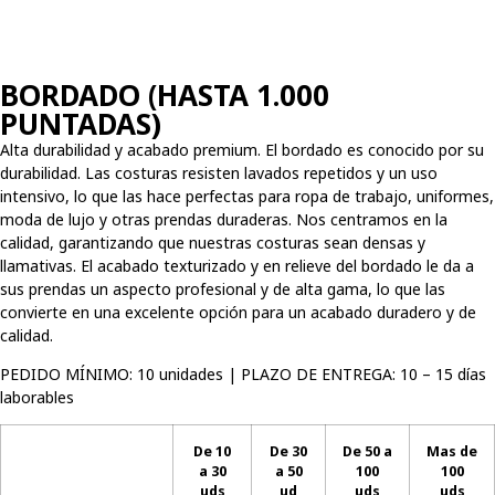
BORDADO (HASTA 1.000
PUNTADAS)
Alta durabilidad y acabado premium. El bordado es conocido por su
durabilidad. Las costuras resisten lavados repetidos y un uso
intensivo, lo que las hace perfectas para ropa de trabajo, uniformes,
moda de lujo y otras prendas duraderas. Nos centramos en la
calidad, garantizando que nuestras costuras sean densas y
llamativas. El acabado texturizado y en relieve del bordado le da a
sus prendas un aspecto profesional y de alta gama, lo que las
convierte en una excelente opción para un acabado duradero y de
calidad.
PEDIDO MÍNIMO: 10 unidades | PLAZO DE ENTREGA: 10 – 15 días
laborables
De 10
De 30
De 50 a
Mas de
a 30
a 50
100
100
uds
ud
uds
uds