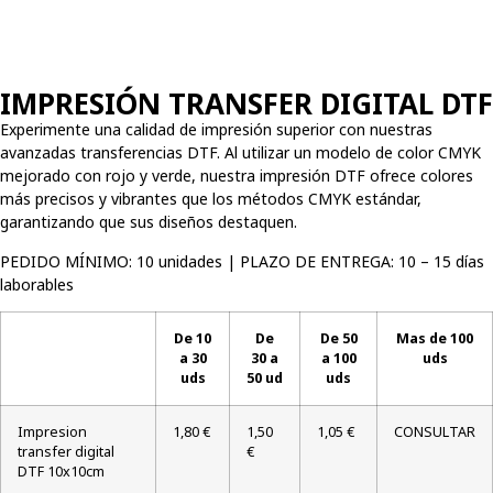
IMPRESIÓN TRANSFER DIGITAL DTF
Experimente una calidad de impresión superior con nuestras
avanzadas transferencias DTF. Al utilizar un modelo de color CMYK
mejorado con rojo y verde, nuestra impresión DTF ofrece colores
más precisos y vibrantes que los métodos CMYK estándar,
garantizando que sus diseños destaquen.
PEDIDO MÍNIMO: 10 unidades | PLAZO DE ENTREGA: 10 – 15 días
laborables
De 10
De
De 50
Mas de 100
a 30
30 a
a 100
uds
uds
50 ud
uds
Impresion
1,80 €
1,50
1,05 €
CONSULTAR
transfer digital
€
DTF 10x10cm