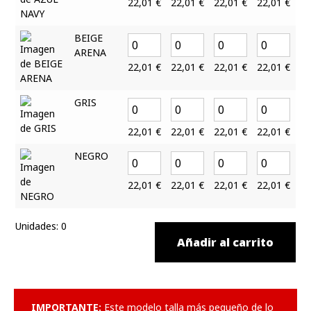
22,01
€
22,01
€
22,01
€
22,01
€
22
BEIGE
ARENA
22,01
€
22,01
€
22,01
€
22,01
€
22
GRIS
22,01
€
22,01
€
22,01
€
22,01
€
22
NEGRO
22,01
€
22,01
€
22,01
€
22,01
€
22
Unidades
:
0
Añadir al carrito
IMPORTANTE:
Este modelo talla más pequeño de lo