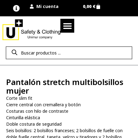
Mi cuenta
0,00
€
Quienes somos
Nuestra marca UNIMUR
Proyectos A MEDIDA
Nuestras tiendas
Vestuario laboral
Camisetas y polos
Colección sport
Equipos de protección EPI
Derecho de desistimiento
Pantalón stretch multibolsillos
mujer
Corte slim fit
Cierre central con cremallera y botón
Costuras con hilo de contraste
Cinturilla elástica
Doble costura de seguridad
Seis bolsillos: 2 bolsillos franceses; 2 bolsillos de fuelle con
doble fuelle central, tapeta, velcro y tiradores y 2 bolsillos