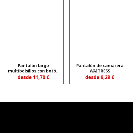
Pantalón largo
Pantalón de camarera
multibolsillos con botón
WAITRESS
metálico personalizado
desde
11,70
€
desde
9,29
€
PROTECT