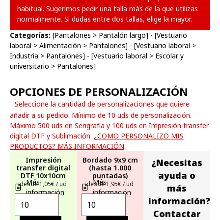
habitual. Sugerimos pedir una talla más de la que utilizas
normalmente. Si dudas entre dos tallas, elige la mayor.
Categorías:
[
Pantalones
>
Pantalón largo
] - [
Vestuario
laboral
>
Alimentación
>
Pantalones
] - [
Vestuario laboral
>
Industria
>
Pantalones
] - [
Vestuario laboral
>
Escolar y
universitario
>
Pantalones
]
OPCIONES DE PERSONALIZACIÓN
Seleccione la cantidad de personalizaciones que quiere
añadir a su pedido. Mínimo de 10 uds de personalización.
Máximo 500 uds en Serigrafía y 100 uds en Impresión transfer
digital DTF y Sublimación.
¿COMO PERSONALIZO MIS
PRODUCTOS? MÁS INFORMACIÓN
.
Impresión
Bordado 9x9 cm
¿Necesitas
transfer digital
(hasta 1.000
ayuda o
DTF 10x10cm
puntadas)
Más
Más
desde 1,05€ / ud
desde 1,95€ / ud
más
información
información
información?
Contactar