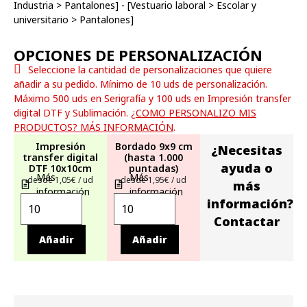
Industria
>
Pantalones
] - [
Vestuario laboral
>
Escolar y
universitario
>
Pantalones
]
OPCIONES DE PERSONALIZACIÓN
Seleccione la cantidad de personalizaciones que quiere
añadir a su pedido. Mínimo de 10 uds de personalización.
Máximo 500 uds en Serigrafía y 100 uds en Impresión transfer
digital DTF y Sublimación.
¿COMO PERSONALIZO MIS
PRODUCTOS? MÁS INFORMACIÓN
.
Impresión
Bordado 9x9 cm
¿Necesitas
transfer digital
(hasta 1.000
ayuda o
DTF 10x10cm
puntadas)
Más
Más
desde 1,05€ / ud
desde 1,95€ / ud
más
información
información
información?
Contactar
Añadir
Añadir