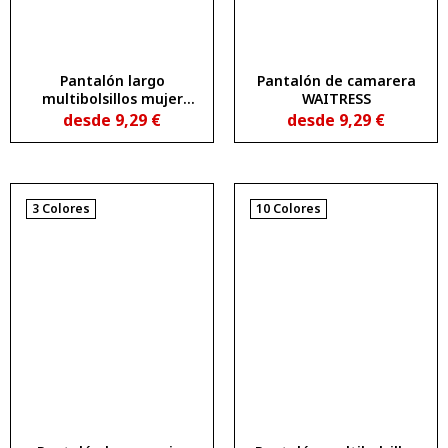
Pantalón largo
Pantalón de camarera
multibolsillos mujer
WAITRESS
DAILY WOMAN
desde
9,29
€
desde
9,29
€
3 Colores
10 Colores