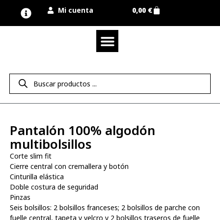
Mi cuenta
0,00
€
Quienes somos
Nuestra marca UNIMUR
Proyectos A MEDIDA
Nuestras tiendas
Vestuario laboral
Camisetas y polos
Colección sport
Equipos de protección EPI
Derecho de desistimiento
Pantalón 100% algodón
multibolsillos
Corte slim fit
Cierre central con cremallera y botón
Cinturilla elástica
Doble costura de seguridad
Pinzas
Seis bolsillos: 2 bolsillos franceses; 2 bolsillos de parche con
fuelle central, tapeta y velcro y 2 bolsillos traseros de fuelle